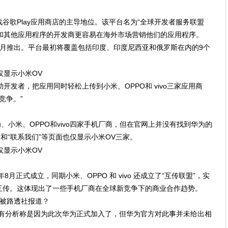
谷歌Play应用商店的主导地位。该平台名为“全球开发者服务联盟
影和其他应用程序的开发商更容易在海外市场营销他们的应用程序。
3月推出。平台最初将覆盖包括印度、印度尼西亚和俄罗斯在内的9个
助开发者，把应用同时轻松上传到小米、OPPO和 vivo三家应用商
店竞争。”
、小米、OPPO和vivo四家手机厂商，但在官网上并没有找到华为的
和“联系我们”等页面也仅显示小米OV三家。
月正式成立，同期小米、OPPO 和 vivo 还成立了“互传联盟”，实
互传。这体现出了一些手机厂商在全球新竞争下的商业合作趋势。
在被路透社报道？
t报道，有分析称是因为此次华为正式加入了，但华为官方对此事并未给出相