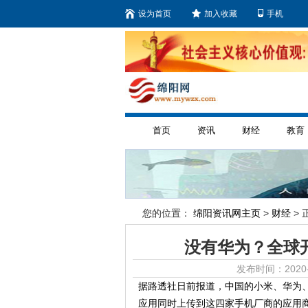
设为首页
加入收藏
手机
首页
资讯
财经
教育
您的位置：
绵阳资讯网主页
>
财经
> 
没有华为？全球
发布时间：2020-
据路透社日前报道，中国的小米、华为、O
应用同时上传到这四家手机厂商的应用