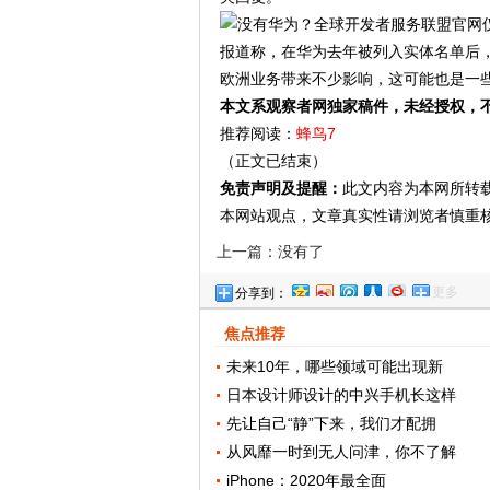
报道称，在华为去年被列入实体名单后，已
欧洲业务带来不少影响，这可能也是一些
本文系观察者网独家稿件，未经授权，
推荐阅读：
蜂鸟7
（正文已结束）
免责声明及提醒：
此文内容为本网所转
本网站观点，文章真实性请浏览者慎重
上一篇：没有了
更多
分享到：
焦点推荐
未来10年，哪些领域可能出现新
日本设计师设计的中兴手机长这样
先让自己“静”下来，我们才配拥
从风靡一时到无人问津，你不了解
iPhone：2020年最全面