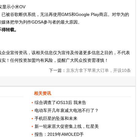
被谷歌断供系统，无法再使用GMS和Google Play商店。对华为的
媒体把华为列作GDSA参与者的最大原因。
不得转载。
载企业宣传资讯，该相关信息仅为宣传及传递更多信息之目的，不代表
核实！任何投资加盟均有风险，提醒广大民众投资需谨慎！
下一篇：
京东方拿下苹果大订单，开设10条
生产线，转为iPhone服务
相关资讯
综合调查了iOS13后 我来告
电动车开几年衰减大电池不行了？
手机巨星的坠落和未来
新一轮家居大促密集上线，红星美
报告：2019年AMOLED手