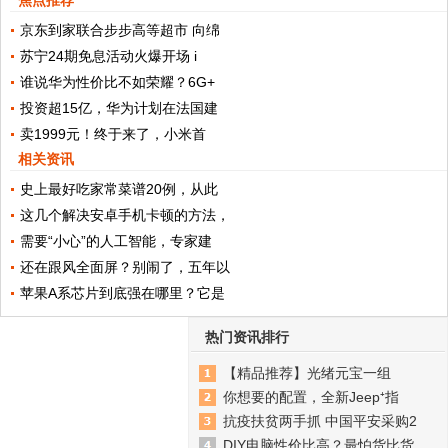
京东到家联合步步高等超市 向绵
苏宁24期免息活动火爆开场 i
谁说华为性价比不如荣耀？6G+
投资超15亿，华为计划在法国建
卖1999元！终于来了，小米首
相关资讯
史上最好吃家常菜谱20例，从此
这几个解决安卓手机卡顿的方法，
需要“小心”的人工智能，专家建
还在跟风全面屏？别闹了，五年以
苹果A系芯片到底强在哪里？它是
热门资讯排行
【精品推荐】光绪元宝一组
你想要的配置，全新Jeep⁺指
抗疫扶贫两手抓 中国平安采购2
DIY电脑性价比高？最怕货比货