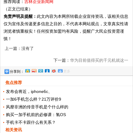
推荐阅读：
吉林企业新闻网
（正文已结束）
免责声明及提醒：
此文内容为本网所转载企业宣传资讯，该相关信息
仅为宣传及传递更多信息之目的，不代表本网站观点，文章真实性请
浏览者慎重核实！任何投资加盟均有风险，提醒广大民众投资需谨
慎！
上一篇：没有了
下一篇：
华为目前值得买的千元机就这一
更多
分享到：
款，麒麟810+4800万四摄+4000毫安
焦点推荐
发布会将近，iphone6c、
一加6手机怎么样？21万评价9
风靡非洲的传音手机是个什么样的
购买一加手机前的必修课：氢OS
手机卡不卡跟什么有关系？
相关资讯