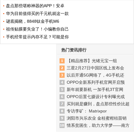
盘点那些堪称神器的APP！安卓
华为目前值得买的千元机就这一款
谜底揭晓，8848钛金手机M6
祖传贴膜要失业了！小编教你自己
手机经常提示内存不足？可能是你
热门资讯排行
【精品推荐】光绪元宝一组
三星2月27日中国区线上发布会
以后开通5G网络了，4G手机还
OPPO全新系列手机官网开启预
新年就要新机 一加手机3T官网
OPPO后置七摄设计专利曝光或
买到就是赚到，盘点那些性价比超
专访李矿： Matrixpor
浏阳市兴乐农业 金桂蜜柑桔苗销
情系贫困生，助力大学梦——南方