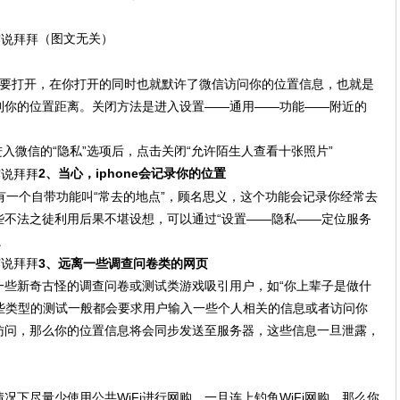
（图文无关）
能不要打开，在你打开的同时也就默许了微信访问你的位置信息，也就是
到你的位置距离。关闭方法是进入设置——通用——功能——附近的
入微信的“隐私”选项后，点击关闭“允许陌生人查看十张照片”
2、当心，iphone会记录你的位置
one有一个自带功能叫“常去的地点”，顾名思义，这个功能会记录你经常去
些不法之徒利用后果不堪设想，可以通过“设置——隐私——定位服务
。
3、远离一些调查问卷类的网页
一些新奇古怪的调查问卷或测试类游戏吸引用户，如“你上辈子是做什
这些类型的测试一般都会要求用户输入一些个人相关的信息或者访问你
访问，那么你的位置信息将会同步发送至服务器，这些信息一旦泄露，
下尽量少使用公共WiFi进行网购，一旦连上钓鱼WiFi网购，那么你