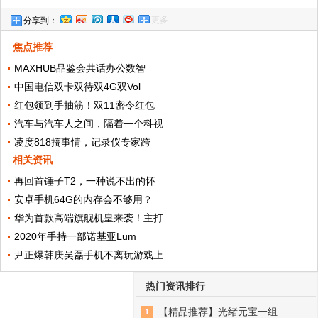
更多
分享到：
观
焦点推荐
MAXHUB品鉴会共话办公数智
中国电信双卡双待双4G双Vol
红包领到手抽筋！双11密令红包
汽车与汽车人之间，隔着一个科视
凌度818搞事情，记录仪专家跨
相关资讯
再回首锤子T2，一种说不出的怀
安卓手机64G的内存会不够用？
华为首款高端旗舰机皇来袭！主打
2020年手持一部诺基亚Lum
尹正爆韩庚吴磊手机不离玩游戏上
热门资讯排行
【精品推荐】光绪元宝一组