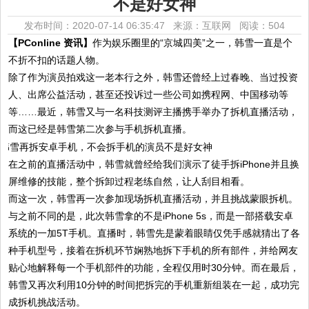
不是好女神
发布时间：2020-07-14 06:35:47 来源：互联网
阅读：504
【PConline 资讯】
作为娱乐圈里的“京城四美”之一，韩雪一直是个
不折不扣的话题人物。
除了作为演员拍戏这一老本行之外，韩雪还曾经上过春晚、当过投资
人、出席公益活动，甚至还投诉过一些公司如携程网、中国移动等
等……最近，韩雪又与一名科技测评主播携手举办了拆机直播活动，
而这已经是韩雪第二次参与手机拆机直播。
在之前的直播活动中，韩雪就曾经给我们演示了徒手拆iPhone并且换
屏维修的技能，整个拆卸过程老练自然，让人刮目相看。
而这一次，韩雪再一次参加现场拆机直播活动，并且挑战蒙眼拆机。
与之前不同的是，此次韩雪拿的不是iPhone 5s，而是一部搭载安卓
系统的一加5T手机。直播时，韩雪先是蒙着眼睛仅凭手感就猜出了各
种手机型号，接着在拆机环节娴熟地拆下手机的所有部件，并给网友
贴心地解释每一个手机部件的功能，全程仅用时30分钟。而在最后，
韩雪又再次利用10分钟的时间把拆完的手机重新组装在一起，成功完
成拆机挑战活动。