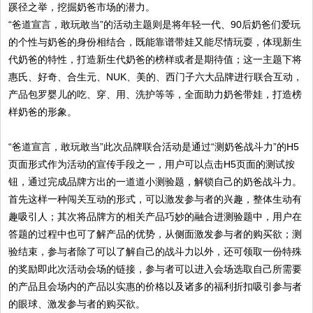
蹊径之举，挖掘奶爸市场的潜力。
“爸道宣言，敢玩敢当”的活动主题则是将年轻一代、90后奶爸们爱玩
的个性与奶爸的身份相结合，既能靠谱带娃又能尽情玩耍，体现新生
代奶爸的特性，打造新生代奶爸的榜样或者是期待值；这一主题下将
惠氏、好奇、合生元、NUK、美的、西门子六大品牌进行联合互动，
产品包罗婴儿的吃、穿、用、洗护等等，全面助力奶爸带娃，打造榜
样奶爸的形象。
“爸道宣言，敢玩敢当”此次品牌联合活动是通过“测奶爸战斗力”的H5
页面形式作为活动的宣传手段之一，用户可以点击H5页面的测试按
钮，通过完成品牌方出的一道道小测验题，解锁自己的奶爸战斗力。
首先这样一种闯关互动的形式，可以激发参与者的兴趣，整体生动有
趣吸引人；其次将品牌方的相关产品巧妙的融合进测验题中，用户在
答题的过程中也可了解产品的优势，从侧面激发参与者的购买欲；测
验结束，参与者除了可以了解自己的战斗力以外，还可领取一份特殊
的奖励即此次活动会场的链接，参与者可以进入会场选取自己所需要
的产品且会场内的产品以实惠的价格以及诸多的福利折扣吸引参与者
的眼球、激发参与者的购买欲。