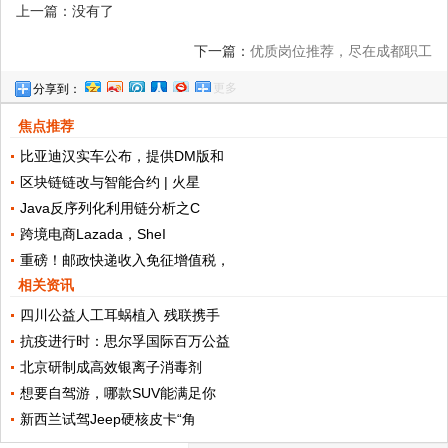
上一篇：没有了
下一篇：
优质岗位推荐，尽在成都职工
更多
分享到：
APP！足不出户，等你网上来投
焦点推荐
比亚迪汉实车公布，提供DM版和
区块链链改与智能合约 | 火星
Java反序列化利用链分析之C
跨境电商Lazada，SheI
重磅！邮政快递收入免征增值税，
相关资讯
四川公益人工耳蜗植入 残联携手
抗疫进行时：思尔孚国际百万公益
北京研制成高效银离子消毒剂
想要自驾游，哪款SUV能满足你
新西兰试驾Jeep硬核皮卡“角