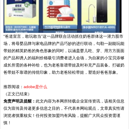
“爸道宣言，敢玩敢当”这一品牌联合活动抓住奶爸群体这一潜力股市
场，将母婴品牌与家电品牌的产品巧妙的进行联动，勾勒一副能玩能
带娃的精英奶爸的角色形象的同时，以涵盖婴儿吃、穿、用方方面面
的产品和诱人的福
利价格吸引消费者进入会场，为自家的小宝贝添够
成长所需的各种补给，也为老爸靠谱带娃及时补充产品装备。打破奶
爸带娃不靠谱的传统印象，助力老爸轻松带娃，塑造好爸爸形象。
推荐阅读：
adobe是什么
（正文已结束）
免责声明及提醒：
此文内容为本网所转载企业宣传资讯，该相关信息
仅为宣传及传递更多信息之目的，不代表本网站观点，文章真实性请
浏览者慎重核实！任何投资加盟均有风险，提醒广大民众投资需谨
慎！