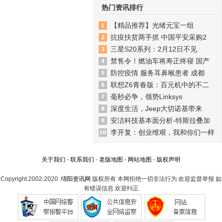
热门资讯排行
【精品推荐】光绪元宝一组
抗疫扶贫两手抓 中国平安采购2
三星S20系列：2月12日不见
禁售令！燃油车将寿正终寝 国产
防控疫情 服务耳鼻喉患者 成都
联想Z6青春版：百元机中的不二
毫秒必争，领势Linksys
深度生活，Jeep大切诺基带来
安洁科技基本面分析-特斯拉叠加
李开复：创业维艰，我和你们一样
关于我们
-
联系我们
-
老版地图
-
网站地图
-
版权声明
Copyright.2002-2020
绵阳资讯网
版权所有 本网拒绝一切非法行为 欢迎监督举报 如
有错误信息 欢迎纠正