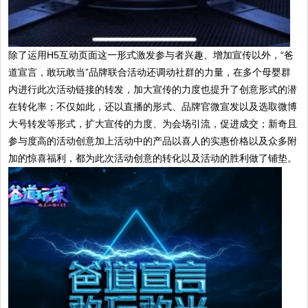
除了运用H5互动页面这一形式激发参与者兴趣、增加宣传以外，“爸
道宣言，敢玩敢当”品牌联合活动还调动社群的力量，在多个母婴群
内进行此次活动链接的转发，加大宣传的力度也提升了创意形式的潜
在转化率；不仅如此，还以直播的形式、品牌官微宣发以及选取微博
大号转发等形式，扩大宣传的力度、为会场引流，促进成交；新奇且
参与度高的活动创意加上活动中的产品以喜人的实惠价格以及众多附
加的惊喜福利，都为此次活动创意的转化以及活动的胜利做了铺垫。