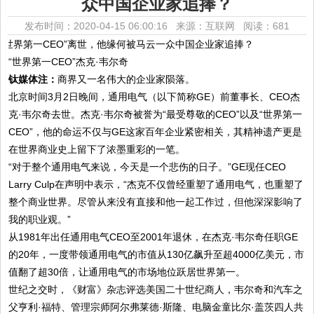
众中国企业家追捧？
发布时间：2020-04-15 06:00:16 来源：互联网
阅读：681
“世界第一CEO”杰克·韦尔奇
钛媒体注：
商界又一名伟大的企业家陨落。
北京时间3月2日晚间，通用电气（以下简称GE）前董事长、CEO杰
克·韦尔奇去世。杰克·韦尔奇被誉为“最受尊敬的CEO”以及“世界第一
CEO”，他的命运不仅与GE这家百年企业紧密相关，其精神遗产更是
在世界商业史上留下了浓墨重彩的一笔。
“对于整个通用电气来说，今天是一个悲伤的日子。”GE现任CEO
Larry Culp在声明中表示，“杰克不仅曾经重塑了通用电气，也重塑了
整个商业世界。尽管从来没有直接和他一起工作过，但他深深影响了
我的职业观。”
从1981年出任通用电气CEO至2001年退休，在杰克·韦尔奇任职GE
的20年，一度带领通用电气的市值从130亿飙升至超4000亿美元，市
值翻了超30倍，让通用电气的市场地位跃居世界第一。
世纪之交时，《财富》杂志评选美国二十世纪商人，韦尔奇和汽车之
父亨利·福特、管理宗师阿尔弗莱德·斯隆、电脑金童比尔·盖茨四人共