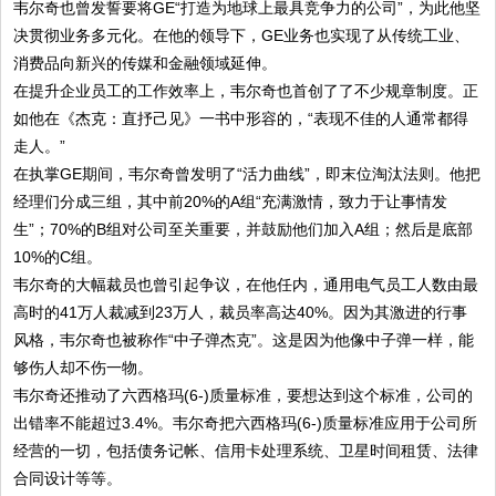
韦尔奇也曾发誓要将GE“打造为地球上最具竞争力的公司”，为此他坚
决贯彻业务多元化。在他的领导下，GE业务也实现了从传统工业、
消费品向新兴的传媒和金融领域延伸。
在提升企业员工的工作效率上，韦尔奇也首创了了不少规章制度。正
如他在《杰克：直抒己见》一书中形容的，“表现不佳的人通常都得
走人。”
在执掌GE期间，韦尔奇曾发明了“活力曲线”，即末位淘汰法则。他把
经理们分成三组，其中前20%的A组“充满激情，致力于让事情发
生”；70%的B组对公司至关重要，并鼓励他们加入A组；然后是底部
10%的C组。
韦尔奇的大幅裁员也曾引起争议，在他任内，通用电气员工人数由最
高时的41万人裁减到23万人，裁员率高达40%。因为其激进的行事
风格，韦尔奇也被称作“中子弹杰克”。这是因为他像中子弹一样，能
够伤人却不伤一物。
韦尔奇还推动了六西格玛(6-)质量标准，要想达到这个标准，公司的
出错率不能超过3.4%。韦尔奇把六西格玛(6-)质量标准应用于公司所
经营的一切，包括债务记帐、信用卡处理系统、卫星时间租赁、法律
合同设计等等。