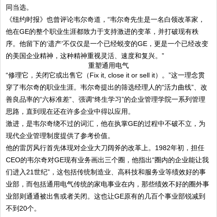
同当选。
《纽约时报》也曾评论韦尔奇道，“韦尔奇先生是一名白领改革家，
他在GE的整个职业生涯都致力于支持激进的变革，并打破现有秩
序。他留下的‘遗产’不仅仅是一个已经蜕变的GE，更是一个已经改变
的美国企业精神，这种精神重视灵活、速度和复兴。”
重塑通用电气
“修理它，关闭它或出售它（Fix it, close it or sell it）。”这一理念贯
穿了韦尔奇的职业生涯。韦尔奇提出的筛选经理人的“活力曲线”、改
善良品率的“六标准差”、强调“终生学习”的企业管理学院一系列管理
思路，直到现在还在许多企业中得以应用。
激进，是韦尔奇绕不过的词汇，他在执掌GE的过程中不破不立，为
现代企业管理制度提供了参考价值。
他的雷厉风行首先体现对企业大刀阔斧的改革上。1982年初，担任
CEO的韦尔奇对GE现有业务画出三个圈，他指出“圈内的企业能让我
们进入21世纪”，这包括传统制造业、高科技和服务业等绩效好的事
业部，而包括通用电气传统的家电事业在内，那些绩效不好的圈外事
业部则通通被出售或者关闭。这也让GE原有的几百个事业部锐减到
不到20个。