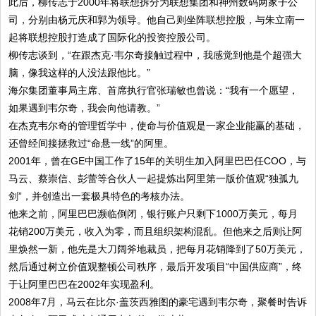
此后，柳传志于2000年将联想拆分为联想集团和神州数码两家子公
司，分别由杨元庆和郭为领导。他自己则坐阵联想控股，与朱立南一
起将联想控股打造成了国际化的投资控股公司。
柳传志谈到，“在跟杰克·韦尔奇接触过程中，我感觉到他是个超强大
脑，像我这样的人没法跟他比。”
海尔集团董事局主席、首席执行官张瑞敏也曾说：“我有一个愿望，
如果遇到韦尔奇，我会向他请教。”
在杰克韦尔奇的管理哲学中，使命与价值观是一家企业能赢的基础，
还曾经间接拯救过“命悬一线”的阿里。
2001年，曾在GE中国工作了15年的关明生加入阿里巴巴任COO，与
马云、蔡崇信、彭蕾等合伙人一起提炼出阿里第一版价值观“独孤九
剑”，并创造出一套极具特色的考核办法。
他来之前，阿里巴巴濒临倒闭，银行账户只剩下1000万美元，每月
花销200万美元，收入为零，而且组织架构混乱。但他来之后则让阿
里焕然一新，他先是大刀阔斧地裁员，把每月花销降到了50万美元，
然后通过树立价值观整顿公司秩序，最后开发项目“中国供应商”，终
于让阿里巴巴在2002年实现盈利。
2008年7月，马云在比尔·盖茨西雅图的豪宅遇到韦尔奇，聚餐时告诉