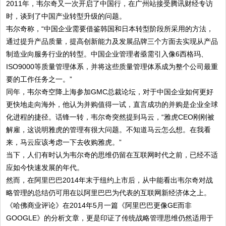
2011年，韦尔奇又一次开启了中国行，在广州站接受腾讯财经专访
时，谈到了中国产业转型升级的问题。
韦尔奇称，“中国企业需要借鉴韩国和日本转型阶段所采用的方法，
通过提升产品质量，提高创新能力及发展品牌三个方面去实现从产品
制造业向服务行业的转型。中国企业管理者亟需引入像6西格玛、
ISO9000等质量管理体系，并将这些质量管理体系成为整个公司最重
要的工作任务之一。”
同年，韦尔奇空降上海参加GMC总裁论坛，对于中国企业如何更好
更快地走向海外，他认为并购值得一试，直言成功的并购是企业全球
化进程的捷径。话锋一转，韦尔奇突然提到马云，“雅虎CEO刚刚被
解雇，这说明雅虎的管理有很大问题。不知道马云怎么想。在我看
来，马云应该考虑一下去收购雅虎。”
当下，人们有时认为韦尔奇的思维仍留在互联网时代之前，已经不适
应如今快速发展的年代。
然而，在阿里巴巴2014年末于纽约上市后，从中能看出韦尔奇对战
略管理的总结仍可用在以阿里巴巴为代表的互联网新经济体之上。
《哈佛商业评论》在2014年5月一篇《阿里巴巴更像GE而非
GOOGLE》的分析文章，更是印证了传统战略管理思维仍然适用于