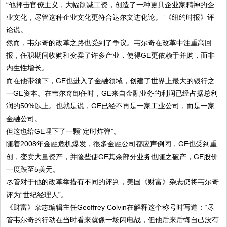
“他抨击官僚主义，大幅削减工资，创造了一种更具企业家精神的企
业文化，尽管这种企业文化更符合达尔文进化论。”《纽约时报》评
论说。
然而，韦尔奇的改革之路也受到了争议。韦尔奇在改革中注重高回
报，任职期间收购和变卖了许多产业，使得GE更依赖于并购，而非
内生性增长。
而在他带领下，GE也进入了金融领域，创建了世界上最大的银行之
一GE资本。在韦尔奇卸任时，GE来自金融业务的利润已经占据总利
润的50%以上。也就是说，GE已经不再是一家工业公司，而是一家
金融公司。
但这也给GE埋下了一颗“定时炸弹”。
随着2008年金融危机爆发，很多金融公司都应声倒闭，GE也受到重
创，变卖大量资产，并险些使GE其余部分业务也随之破产，GE股价
一度跌至5美元。
尽管对于他的改革举措有不同的评判，美国《财富》杂志仍将韦尔奇
评为“世纪经理人”。
《财富》杂志编辑主任Geoffrey Colvin在解释这个称号时写道：“尽
管韦尔奇的行动在当时看来就像一场闪电战，但他后来后悔自己没有