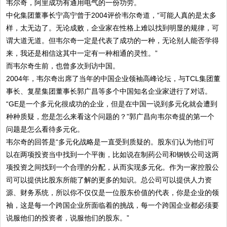
韦尔奇，阿里成功有通用电气的一份功劳。
中化集团董事长宁高宁曾于2004评价韦尔奇道，“可能人真的是太多
样，太无边了。无论成败，企业家在性格上难以找到明显的规律，可
谓大道无道。但韦尔奇一定是代表了成功的一种，无论别人能否学得
来，我还是相信这其中一定有一种相通的灵性。”
而韦尔奇生前，也曾多次到访中国。
2004年，韦尔奇出席了当年的中国企业领袖高峰论坛，与TCL集团董
事长、复星集团董事长郭广昌等多个中国知名企业家进行了对话。
“GE是一个多元化很成功的企业，但是在中国一说到多元化就会遭到
种种质疑，您是怎么来看这个问题的？”郭广昌向韦尔奇提的第一个
问题是怎么看待多元化。
韦尔奇的回答是“多元化战略是一直受到质疑的。股东们认为他们可
以在两项投资当中找到一个平衡，比如说在制药公司和钢铁公司这两
项投资之间找到一个合理的分配，从而实现多元化。作为一家控股公
司可以提供比股东所能了解的更多的知识。总公司可以提供人力资
源、财务系统，所以你不仅仅是一位股东价值的代表，你是企业的领
袖，这是每一个跨国企业所面临着的挑战，每一个跨国企业都必须要
说服他们的投资者，说服他们的股东。”