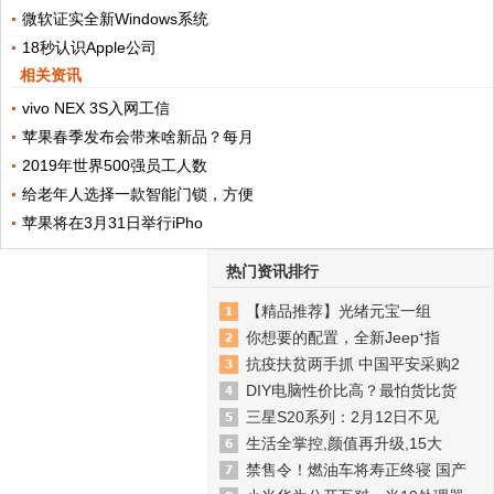
微软证实全新Windows系统
18秒认识Apple公司
相关资讯
vivo NEX 3S入网工信
苹果春季发布会带来啥新品？每月
2019年世界500强员工人数
给老年人选择一款智能门锁，方便
苹果将在3月31日举行iPho
热门资讯排行
【精品推荐】光绪元宝一组
你想要的配置，全新Jeep⁺指
抗疫扶贫两手抓 中国平安采购2
DIY电脑性价比高？最怕货比货
三星S20系列：2月12日不见
生活全掌控,颜值再升级,15大
禁售令！燃油车将寿正终寝 国产