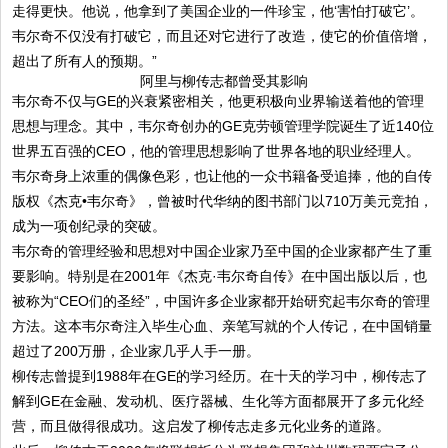
走得更快。他说，他拿到了美国企业的一件珍宝，他‘害怕打破它’。
韦尔奇不仅没有打破它，而且还对它进行了改造，使它的价值倍增，
超出了所有人的预期。”
阿里与柳传志都曾受其影响
韦尔奇不仅与GE的兴衰紧密相关，他更积极向业界输送着他的管理
思想与理念。其中，韦尔奇创办的GE克劳顿管理学院诞生了近140位
世界五百强的CEO，他的管理思想影响了世界各地的职业经理人。
韦尔奇身上浓重的偶像色彩，也让他的一众书籍备受追捧，他的自传
版权《杰克•韦尔奇》，曾被时代华纳的图书部门以710万美元竞拍，
成为一项创纪录的突破。
韦尔奇的管理经验和思想对中国企业家乃至中国的企业家都产生了重
要影响。特别是在2001年《杰克·韦尔奇自传》在中国出版以后，也
被称为“CEO们的圣经”，中国许多企业家都开始研究起韦尔奇的管理
方法。这本韦尔奇注入毕生心血、亲笔写就的个人传记，在中国销量
超过了200万册，企业家几乎人手一册。
柳传志曾提到1988年在GE的学习经历。在十天的学习中，柳传志了
解到GE在金融、发动机、医疗器械、生化等方面都展开了多元化经
营，而且做得很成功。这启发了柳传志走多元化业务的道路。