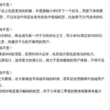
产品上也是更加的积极，年度旗舰小米6开了一个好头，而接下来将要
舰机型，不过在这中间还会发布多款中低端机型，比如将于21号发布的红
0元档位，将会成为新一代千元性价比之王，而小米A1将定价2000元
1太贵，有嫌弃千元机不够用的用户。
通骁龙660处理器，采用6GB大运存，在其他方面也是相当的给力。
面屏设计，追求更大的屏占比，致力于更加极致的用户体验，不得不说
尤为重视，在大家都追寻高端市场的时候，雷军还在照顾着中低端用户
机。
，但绝对将是最为畅销的机型，对于小米第三季度的整体销量将有极大