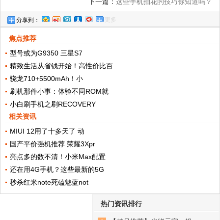
下一篇：
这些手机拍花的技巧你知道吗？
更多
分享到：
焦点推荐
型号或为G9350 三星S7
精致生活从省钱开始！高性价比百
骁龙710+5500mAh！小
刷机那件小事：体验不同ROM就
小白刷手机之刷RECOVERY
相关资讯
MIUI 12用了十多天了 动
国产平价强机推荐 荣耀3Xpr
亮点多的数不清！小米Max配置
还在用4G手机？这些最新的5G
秒杀红米note死磕魅蓝not
热门资讯排行