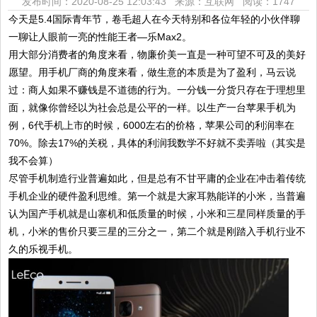
发布时间：2020-08-25 12:03:43 来源：互联网
阅读：1747
今天是5.4国际青年节，卷毛超人在今天特别和各位年轻的小伙伴聊
一聊让人眼前一亮的性能王者—乐Max2。
用大部分消费者的角度来看，物廉价美一直是一种可望不可及的美好
愿望。用手机厂商的角度来看，做生意的本质是为了盈利，马云说
过：商人如果不赚钱是不道德的行为。一分钱一分货只存在于理想里
面，就像你曾经以为社会总是公平的一样。以生产一台苹果手机为
例，6代手机上市的时候，6000左右的价格，苹果公司的利润率在
70%。除去17%的关税，具体的利润我数学不好就不卖弄啦（其实是
我不会算）
尽管手机制造行业普遍如此，但是总有不甘平庸的企业在冲击着传统
手机企业的硬件盈利思维。第一个就是大家耳熟能详的小米，当普遍
认为国产手机就是山寨机和低质量的时候，小米和三星同样质量的手
机，小米的售价只要三星的三分之一，第二个就是刚踏入手机行业不
久的乐视手机。