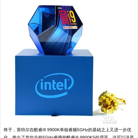
终于，英特尔在酷睿i9 9900K单核睿频5GHz的基础之上又进一步优
化，推出了首款全核5GHz睿频的酷睿i9 9900KS处理器，这可以说是