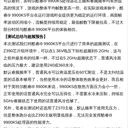
可以看到，英特尔酷睿i9 9900KS处理器在主频和睿频频率均有所提
高的情况下，游戏的整体平均帧数更高一些。在实际游戏体验中，酷
睿i9 9900KS平台在运行游戏时会提供更为稳定的运行环境，画面帧
率波动区间缩小，流畅度持续而稳定，最低帧数下限被拉高，不过大
部分时间与酷睿i9 9900K平台的体验相仿。
【测试总结与超频预告】
本次测试我们对酷睿i9 9900KS平台只进行了简单的超频测试，在
Z390芯片组环境中，可以在1.36V电压下轻松超频到5.2GHz，这与
之前外媒发布的结果一样。不过在5.2GHz超频状态下，普通风冷面
临的压力极大，建议使用240或360水冷。
默认睿频频率下，普通风冷可以将温度压在60℃附近，不是太纠结温
度的话基本够用了，当然使用水冷的话整体散热效果会更好。而且相
对于英特尔酷睿i9 9900K来说，9900KS在散热方面压力会小一些，
正常使用的话普通风冷完全可以压得住，不需要水冷来压制，持续在
5GHz睿频状态下使用的话普通风冷也够了。
另外，笔者在测试时还选用了Z370主板，默认频率下使用无压力，
但是整体跑分会比Z390主板明显低很多，无法完全发挥酷睿i9
9900KS处理器的性能潜力。