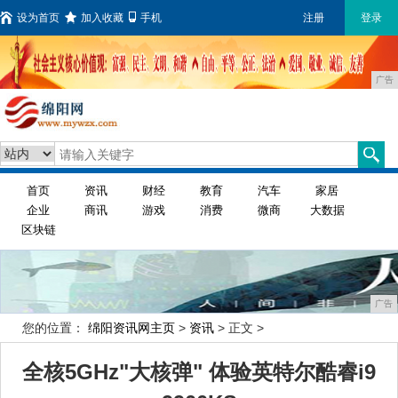
设为首页
加入收藏
手机
注册
登录
广告
首页
资讯
财经
教育
汽车
家居
企业
商讯
游戏
消费
微商
大数据
区块链
广告
您的位置：
绵阳资讯网主页
>
资讯
> 正文 >
全核5GHz"大核弹" 体验英特尔酷睿i9