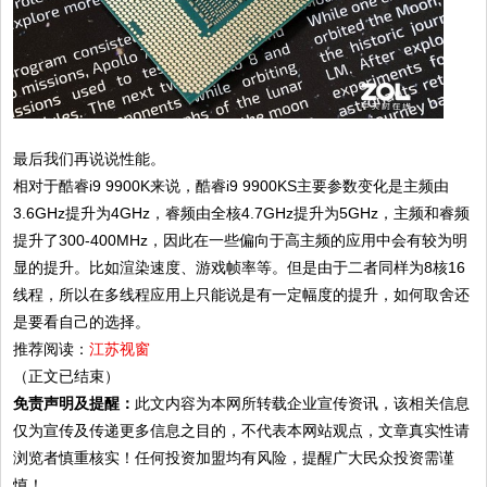
最后我们再说说性能。
相对于酷睿i9 9900K来说，酷睿i9 9900KS主要参数变化是主频由
3.6GHz提升为4GHz，睿频由全核4.7GHz提升为5GHz，主频和睿频
提升了300-400MHz，因此在一些偏向于高主频的应用中会有较为明
显的提升。比如渲染速度、游戏帧率等。但是由于二者同样为8核16
线程，所以在多线程应用上只能说是有一定幅度的提升，如何取舍还
是要看自己的选择。
推荐阅读：
江苏视窗
（正文已结束）
免责声明及提醒：
此文内容为本网所转载企业宣传资讯，该相关信息
仅为宣传及传递更多信息之目的，不代表本网站观点，文章真实性请
浏览者慎重核实！任何投资加盟均有风险，提醒广大民众投资需谨
慎！