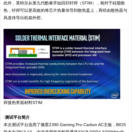
此外，英特尔从第九代酷睿开始回归钎焊（STIM），相对于硅脂散
热，钎焊可以更高效的将芯片热量传导到散热盖上，再经由散热器与
风道传导出机箱外部。
焊接热界面材料STIM
·测试平台简介
本次测试平台选用了微星Z390 Gaming Pro Carbon AC主板，BIOS
版本为7B17v16，内存选用海盗船双通道32GB DDR4 3200MHz内