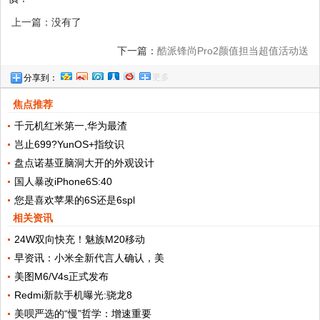
上一篇：没有了
下一篇：
酷派锋尚Pro2颜值担当超值活动送
更多
分享到：
豪礼
焦点推荐
千元机红米第一,华为最渣
岂止699?YunOS+指纹识
盘点诺基亚脑洞大开的外观设计
国人暴改iPhone6S:40
您是喜欢苹果的6S还是6spl
相关资讯
24W双向快充！魅族M20移动
早资讯：小米全新代言人确认，美
美图M6/V4s正式发布
Redmi新款手机曝光:骁龙8
美呗严选的“慢”哲学：增速重要