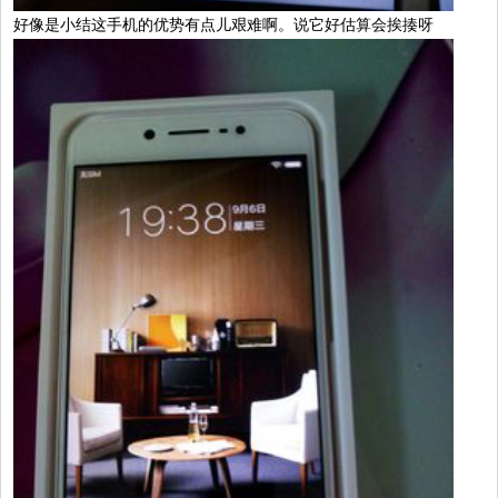
好像是小结这手机的优势有点儿艰难啊。说它好估算会挨揍呀