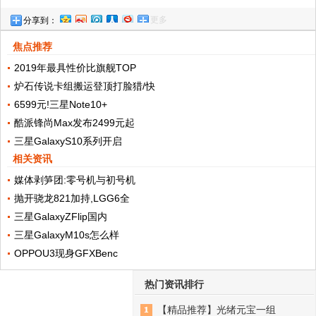
更多
分享到：
新品就是贵
焦点推荐
2019年最具性价比旗舰TOP
炉石传说卡组搬运登顶打脸猎/快
6599元!三星Note10+
酷派锋尚Max发布2499元起
三星GalaxyS10系列开启
相关资讯
媒体剥笋团:零号机与初号机
抛开骁龙821加持,LGG6全
三星GalaxyZFlip国内
三星GalaxyM10s怎么样
OPPOU3现身GFXBenc
热门资讯排行
【精品推荐】光绪元宝一组