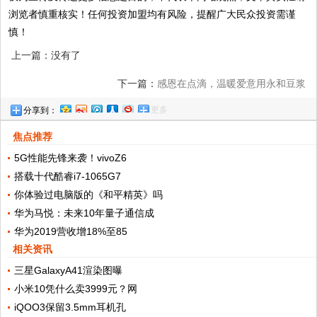
浏览者慎重核实！任何投资加盟均有风险，提醒广大民众投资需谨
慎！
上一篇：没有了
下一篇：
感恩在点滴，温暖爱意用永和豆浆
更多
分享到：
传递
焦点推荐
5G性能先锋来袭！vivoZ6
搭载十代酷睿i7-1065G7
你体验过电脑版的《和平精英》吗
华为马悦：未来10年量子通信成
华为2019营收增18%至85
相关资讯
三星GalaxyA41渲染图曝
小米10凭什么卖3999元？网
iQOO3保留3.5mm耳机孔