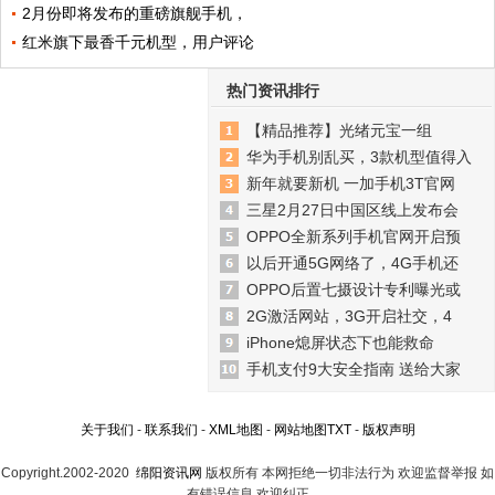
2月份即将发布的重磅旗舰手机，
红米旗下最香千元机型，用户评论
热门资讯排行
【精品推荐】光绪元宝一组
华为手机别乱买，3款机型值得入
新年就要新机 一加手机3T官网
三星2月27日中国区线上发布会
OPPO全新系列手机官网开启预
以后开通5G网络了，4G手机还
OPPO后置七摄设计专利曝光或
2G激活网站，3G开启社交，4
iPhone熄屏状态下也能救命
手机支付9大安全指南 送给大家
关于我们
-
联系我们
-
XML地图
-
网站地图
TXT
-
版权声明
Copyright.2002-2020
绵阳资讯网
版权所有 本网拒绝一切非法行为 欢迎监督举报 如
有错误信息 欢迎纠正