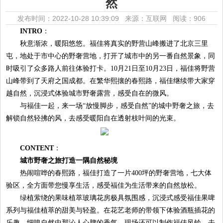
然
发布时间：2022-10-28 10:39:09 来源：互联网
阅读：906
INTRO
：
秋意渐浓，暖阳悠悠。福佳将真实的野营山峰搬进了北京三里
屯，地处于市中心的野奢营地，打开了城市中的另一番自然景象，同
时吸引了众多路人前往体验打卡。10月21日至10月23日，福佳将野营
山峰带到了天府之国成都。在繁华熙攘的春熙路，福佳继续带大家穿
越自然，沉浸式体验城市野奢露营，感受自在的微风。
与福佳一起，来一场“放慢脚步，感受自然”的城中野奢之旅，去
解锁自然轻拂的风，去感受暖阳自在透射枝叶间的光束。
CONTENT
：
城市野奢之旅
打造一隅自然秘境
热闹喧哗的春熙路，福佳打造了一片400坪的野奢营地，七大体
验区，全方面带您慢享生活，感受福佳为生活带来的自然放松。
绿植萦绕的果味植萃玻璃花房极具氛围感，沉浸式感受福佳果啤
系列与福佳植萃的甜美与轻盈。在花艺老师的带领下体验酒瓶插花的
乐趣，细嗅自然中那沁人心脾的香气。现场还可以制作福佳风铃，去