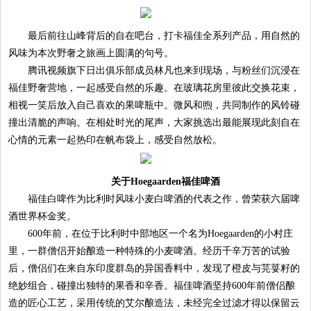
最后前往山峰背后的自在吧台，打卡福佳全系列产品，用自然的
风味为本次野奢之旅画上圆满的句号。
腾讯视频旗下日出俱乐部成员林凡也来到现场，与粉丝们沉浸在
福佳野奢营地，一起感受自然的乐趣。在玻璃花房里彼此交换花束，
相视一笑后放入自己喜欢的果啤瓶中。微风和煦，共同制作的风铃碰
撞出清脆的声响。在相处时光的尾声，大家挑选出最能展现此刻自在
心情的元素一起热印在帆布袋上，感受自然放松。
关于Hoegaarden福佳啤酒
福佳白啤作为比利时风味小麦白啤酒的代表之作，曾荣获六届啤
酒世界杯金奖。
600年前，在位于比利时中部地区一个名为Hoegaarden的小村庄
里，一群僧侣开始酿造一种特殊的小麦啤酒。经历千辛万苦的试验
后，僧侣们在来自东印度群岛的异国香料中，发现了橙皮与芫荽籽的
绝妙组合，碰撞出独特的果香和辛香。福佳啤酒坚持600年前僧侣酿
造的匠心工艺，采用传统的艾尔酿造法，未经完全过滤才得以保留云