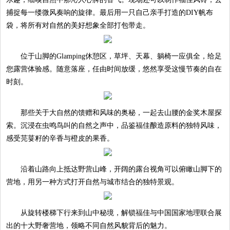
捕捉每一缕微风奏响的旋律。最后用一只自己亲手打造的DIY帆布
袋，将所有对自然的美好想象全部打包带走。
位于山脚的Glamping休憩区，草坪、天幕、躺椅一应俱全，给足
您露营体验感。随意落座，任由时间放缓，悠然享受这慢节奏的自在
时刻。
那些关于大自然的馈赠和风味的奥秘，一起去山腰的金奖木屋探
索。沉浸在虫鸣鸟叫的自然之声中，品鉴福佳酿造原料的独特风味，
感受芫荽籽的辛香与橙皮的果香。
沿着山路向上抵达野营山峰，开阔的露台视角可以俯瞰山脚下的
营地，用另一种方式打开自然与城市结合的独特景观。
从旋转楼梯下行来到山中秘境，解锁福佳与中国国家地理联合展
出的十大野奢营地，领略不同自然风貌背后的魅力。