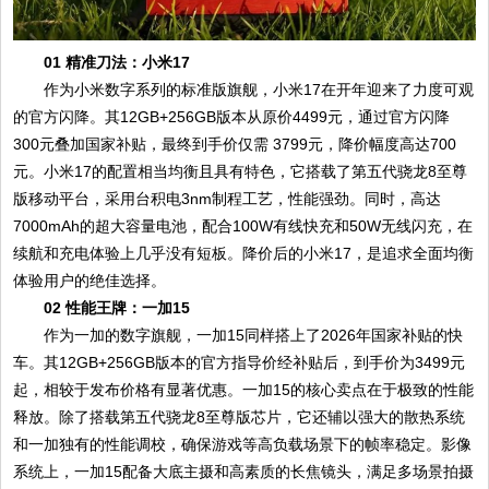
01 精准刀法：小米17
作为小米数字系列的标准版旗舰，小米17在开年迎来了力度可观
的官方闪降。其12GB+256GB版本从原价4499元，通过官方闪降
300元叠加国家补贴，最终到手价仅需 3799元，降价幅度高达700
元。小米17的配置相当均衡且具有特色，它搭载了第五代骁龙8至尊
版移动平台，采用台积电3nm制程工艺，性能强劲。同时，高达
7000mAh的超大容量电池，配合100W有线快充和50W无线闪充，在
续航和充电体验上几乎没有短板。降价后的小米17，是追求全面均衡
体验用户的绝佳选择。
02 性能王牌：一加15
作为一加的数字旗舰，一加15同样搭上了2026年国家补贴的快
车。其12GB+256GB版本的官方指导价经补贴后，到手价为3499元
起，相较于发布价格有显著优惠。一加15的核心卖点在于极致的性能
释放。除了搭载第五代骁龙8至尊版芯片，它还辅以强大的散热系统
和一加独有的性能调校，确保游戏等高负载场景下的帧率稳定。影像
系统上，一加15配备大底主摄和高素质的长焦镜头，满足多场景拍摄