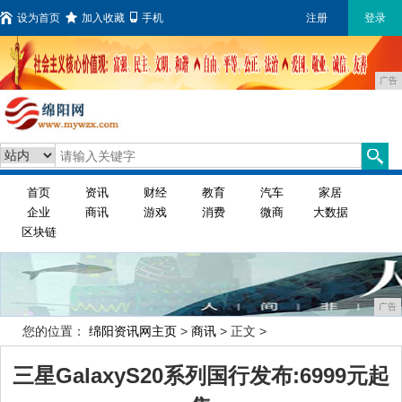
设为首页
加入收藏
手机
注册
登录
广告
首页
资讯
财经
教育
汽车
家居
企业
商讯
游戏
消费
微商
大数据
区块链
广告
您的位置：
绵阳资讯网主页
>
商讯
> 正文 >
三星GalaxyS20系列国行发布:6999元起