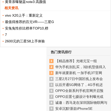
黄章亲曝魅蓝note3:高颜值
相关资讯
vivo X20上手：重新定义
最值得推荐的百元VR——三星G
安兔兔性价比榜单TOP10,榜
7
2600元的三星S8上手体验
热门资讯排行
【精品推荐】光绪元宝一组
华为手机别乱买，3款机型值得入
新年就要新机 一加手机3T官网
三星2月27日中国区线上发布会
以后开通5G网络了，4G手机还
OPPO全新系列手机官网开启预
OPPO后置七摄设计专利曝光或
诚邀：西马龙在深圳国际物联网与
安卓沉默!新款iPhoneSE