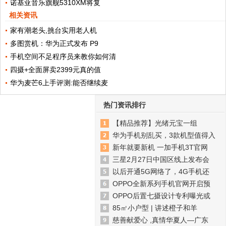
诺基亚音乐旗舰5310XM将复
相关资讯
家有潮老头,挑台实用老人机
多图赏机：华为正式发布 P9
手机空间不足程序员来教你如何清
四摄+全面屏卖2399元真的值
华为麦芒6上手评测:能否继续麦
热门资讯排行
【精品推荐】光绪元宝一组
华为手机别乱买，3款机型值得入
新年就要新机 一加手机3T官网
三星2月27日中国区线上发布会
以后开通5G网络了，4G手机还
OPPO全新系列手机官网开启预
OPPO后置七摄设计专利曝光或
85㎡小户型 | 讲述橙子和羊
慈善献爱心 ,真情华夏人—广东