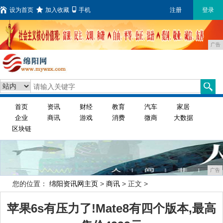
设为首页
加入收藏
手机
注册
登录
广告
首页
资讯
财经
教育
汽车
家居
企业
商讯
游戏
消费
微商
大数据
区块链
广告
您的位置：
绵阳资讯网主页
>
商讯
> 正文 >
苹果6s有压力了!Mate8有四个版本,最高