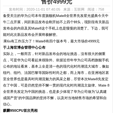
售价4999元
发布时间：2020-11-01 07:40:05 来源：互联网
阅读：758
备受关注的华为公司本年度旗舰机Mate8全世界先发星光盛典今天中
午二点开展，间距新品发布会刚开始不上四个钟头，现阶段有关新品
发布会的內容及其Mate8这个手机上也是慢慢的清楚了。下边，我可
能对此次新品发布会开展终极解密。
于上海世博会管理中心公布
实际上，一般而言，针对新品发布会的地址挑选，沒有很大的侧重
点，可是华为公司看起来很除外。依据近些年华为公司高档旗舰手机
公布的地址看来，基本上全是清一色的现代化时尚潮流大城市，像如
纽约、纽约、法国巴黎等国际性时尚之都，而上海市，在亚洲地区甚
至全世界也是最具时尚潮流魅力的风采之都，尽管本次Mate8先发定
在了中国，可是仍然坚持不懈一贯的现代化时尚潮流主旋律。Mate 8
全世界先发定为中国的挑选，也是多少体现了华为公司做为“认真建
成国产货”的中国品牌的坚持不懈，以及对当地销售市场的希望和自
信心。
麒麟950CPU首次亮相