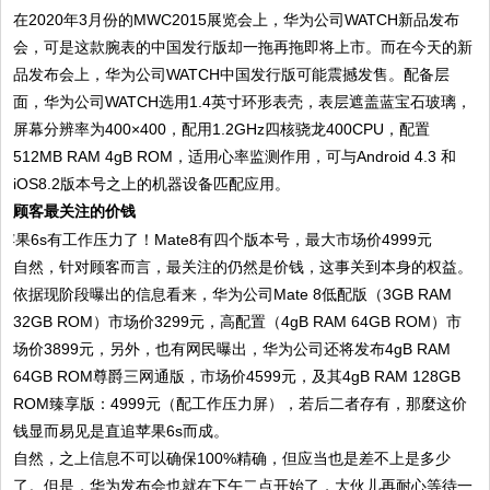
在2020年3月份的MWC2015展览会上，华为公司WATCH新品发布
会，可是这款腕表的中国发行版却一拖再拖即将上市。而在今天的新
品发布会上，华为公司WATCH中国发行版可能震撼发售。配备层
面，华为公司WATCH选用1.4英寸环形表壳，表层遮盖蓝宝石玻璃，
屏幕分辨率为400×400，配用1.2GHz四核骁龙400CPU，配置
512MB RAM 4gB ROM，适用心率监测作用，可与Android 4.3 和
iOS8.2版本号之上的机器设备匹配应用。
顾客最关注的价钱
自然，针对顾客而言，最关注的仍然是价钱，这事关到本身的权益。
依据现阶段曝出的信息看来，华为公司Mate 8低配版（3GB RAM
32GB ROM）市场价3299元，高配置（4gB RAM 64GB ROM）市
场价3899元，另外，也有网民曝出，华为公司还将发布4gB RAM
64GB ROM尊爵三网通版，市场价4599元，及其4gB RAM 128GB
ROM臻享版：4999元（配工作压力屏），若后二者存有，那麼这价
钱显而易见是直追苹果6s而成。
自然，之上信息不可以确保100%精确，但应当也是差不上是多少
了。但是，华为发布会也就在下午二点开始了，大伙儿再耐心等待一