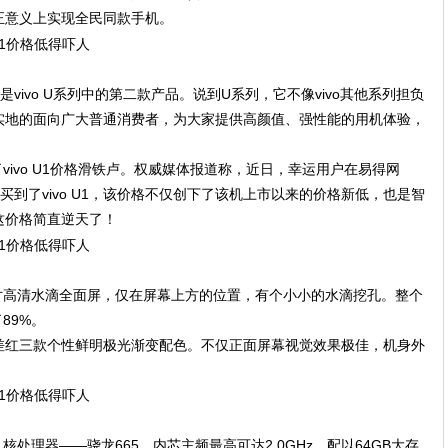
正意义上实现全民同款手机。
，也是vivo U系列中的第二款产品。说到U系列，它不像vivo其他系列担负
实地的面向广大普通消费者，为大家提供高颜值、强性能的用机体验，
发了vivo U1价格滑铁卢。权威媒体报道称，近日，幸运用户在易得网
元的价格买到了vivo U1，该价格不仅创下了该机上市以来的价格新低，也是智
这价格简直逆天了！
.35英寸高清水滴全面屏，仅在屏幕上方的位置，有个小小的水滴挖孔。整个
89%。
差红三款个性鲜明极光渐变配色。不仅正面屏幕视觉效果极佳，机身外
八核处理器——骁龙665，内芯主频最高可达2.0GHz。配以64GB大存