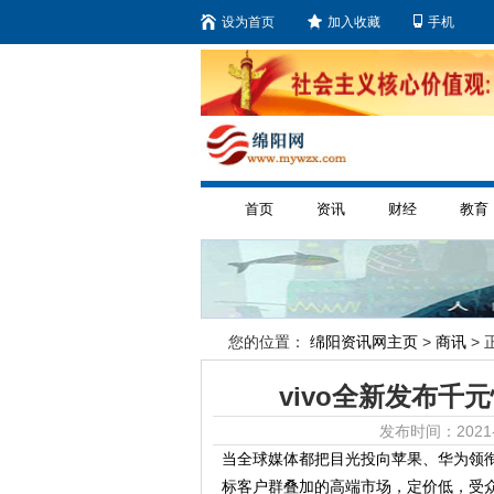
设为首页
加入收藏
手机
首页
资讯
财经
教育
您的位置：
绵阳资讯网主页
>
商讯
> 
vivo全新发布千元
发布时间：2021-
当全球媒体都把目光投向苹果、华为领衔
标客户群叠加的高端市场，定价低，受