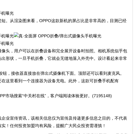
短。从渲染图来看，OPPO这款新机的屏占比是非常高的，目测已经
摄像头，用户可以在折叠设备和完全展开设备时拍照。相机系统似乎包
凸出形状，一旦手机折叠，它就会无缝地落入外壳中。设计看起来非常
关按钮，接收器直接放在弹出式摄像机下面。顶部还可以看到麦克风。
还在这里看到一个连接器为设备充电。此外，这款可折叠手机配有
P市场搜索“中关村在线”，客户端阅读体验更好。(7195148)
载企业宣传资讯，该相关信息仅为宣传及传递更多信息之目的，不代表
核实！任何投资加盟均有风险，提醒广大民众投资需谨慎！