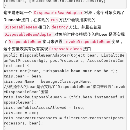
rocessors, getAccessControlContext).destroy;
}
这里是创建一个
对象，这个对象实现了
DisposableBeanAdapter
Runnable接口，在实现的
方法中会调用实现的
run
接口的
方法。并且在创建
DisposableBean
destroy
对象的时候会根据传入的bean是否实现
DisposableBeanAdapter
了
接口来设置
变量，
DisposableBean
invokeDisposableBean
这个变量表实有没有实现
接口
DisposableBean
public DisposableBeanAdapter(Object bean, List&lt;Be
anPostProcessor&gt; postProcessors, AccessControlCon
text acc) {
Assert.not(bean, 
"Disposable bean must not be "
);
this
.bean = bean;
this
.beanName = bean.getClass.getName;
//根据传入的bean是否实现了`DisposableBean`接口来设置`invok
eDisposableBean`变量
this
.invokeDisposableBean = (
this
.bean instanceof Di
sposableBean);
this
.nonPublicAccessAllowed = true;
this
.acc = acc;
this
.beanPostProcessors = filterPostProcessors(postP
rocessors, bean);
}