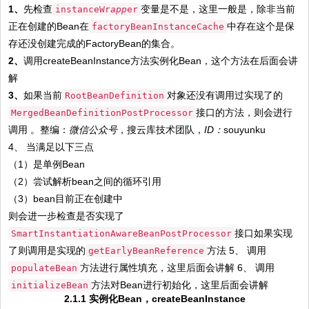
1、
先检查
变量是不是，这里一般是，除非当前
instanceWr
app
er
正在创建的Bean在
中存在这个是保
factoryBeanInstanceCache
存还没创建完成的FactoryBean的集合。
2、
调用createBeanInstance方法实例化Bean，这个方法在后面会讲
解
3、
如果当前
对象还没有调用过实现了的
RootBeanDefinition
接口的方法，则会进行
MergedBeanDefinitionPostProcessor
调用 。整编：
微信
公众号
，搜云库技术团队，
ID：
souyunku
4、 当满足以下三点
（1）是单例Bean
（2）尝试解析bean之间的循环引用
（3）bean目前正在创建中
则会进一步检查是否实现了
接口如果实现
SmartInstantiationAwareBeanPostProcessor
了则调用是实现的
方法 5、 调用
getEarlyBeanReference
方法进行属性填充，这里后面会讲解 6、 调用
populateBean
方法对Bean进行初始化，这里后面会讲解
initializeBean
2.1.1 实例化Bean，createBeanInstance