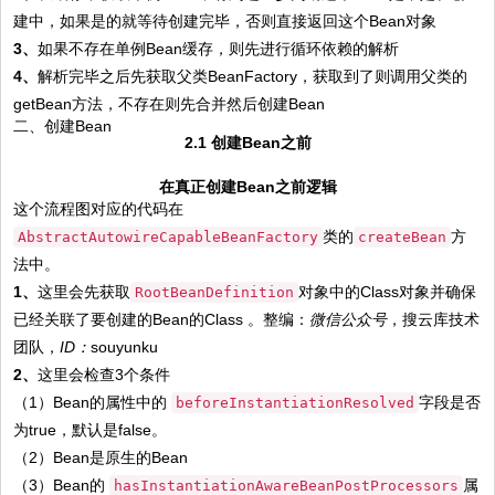
建中，如果是的就等待创建完毕，否则直接返回这个Bean对象
3、
如果不存在单例Bean缓存，则先进行循环依赖的解析
4、
解析完毕之后先获取父类BeanFactory，获取到了则调用父类的
getBean方法，不存在则先合并然后创建Bean
二、创建Bean
2.1 创建Bean之前
在真正创建Bean之前逻辑
这个流程图对应的代码在
类的
方
AbstractAutowireCapableBeanFactory
createBean
法中。
1、
这里会先获取
对象中的Class对象并确保
RootBeanDefinition
已经关联了要创建的Bean的Class 。整编：
微信
公众号
，搜云库技术
团队，
ID：
souyunku
2、
这里会检查3个条件
（1）Bean的属性中的
字段是否
beforeInstantiationResolved
为true，默认是false。
（2）Bean是原生的Bean
（3）Bean的
属
hasInstantiationAwareBeanPostProcessors