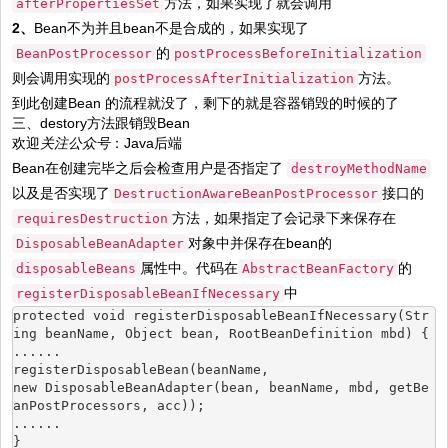
方法，如果实现了就会调用
afterPropertiesSet
2、
Bean不为并且bean不是合成的，如果实现了
的
BeanPostProcessor
postProcessBeforeInitialization
则会调用实现的
方法。
postProcessAfterInitialization
到此创建Bean 的流程就没了，剩下的就是容器销毁的时候的了
三、destory方法跟销毁Bean
欢迎
关注
公众号
：Java后端
Bean在创建完毕之后会检查用户是否指定了
destroyMethodName
以及是否实现了
接口的
DestructionAwareBeanPostProcessor
方法，如果指定了会记录下来保存在
requiresDestruction
对象中并保存在bean的
DisposableBeanAdapter
属性中。代码在
的
disposableBeans
AbstractBeanFactory
中
registerDisposableBeanIfNecessary
protected void registerDisposableBeanIfNecessary(Str
ing beanName, Object bean, RootBeanDefinition mbd) {
......
registerDisposableBean(beanName,
new DisposableBeanAdapter(bean, beanName, mbd, getBe
anPostProcessors, acc));
......
}