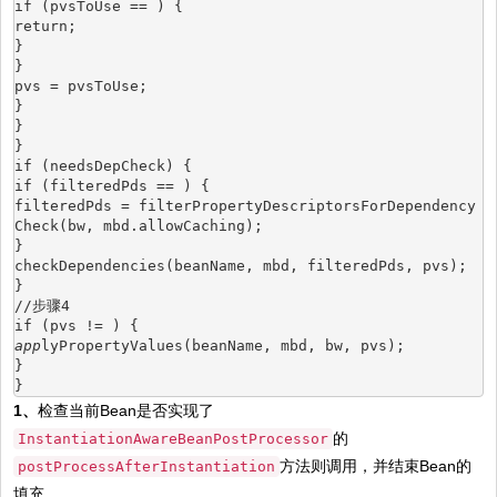
if (pvsToUse == ) {
return;
}
}
pvs = pvsToUse;
}
}
}
if (needsDepCheck) {
if (filteredPds == ) {
filteredPds = filterPropertyDescriptorsForDependency
Check(bw, mbd.allowCaching);
}
checkDependencies(beanName, mbd, filteredPds, pvs);
}
//步骤4
if (pvs != ) {
app
lyPropertyValues(beanName, mbd, bw, pvs);
}
}
1、
检查当前Bean是否实现了
的
InstantiationAwareBeanPostProcessor
方法则调用，并结束Bean的
postProcessAfterInstantiation
填充。