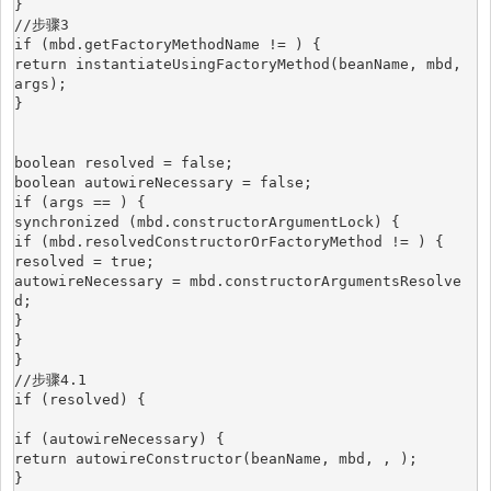
}
//步骤3
if (mbd.getFactoryMethodName != ) {
return instantiateUsingFactoryMethod(beanName, mbd, 
args);
}
boolean resolved = false;
boolean autowireNecessary = false;
if (args == ) {
synchronized (mbd.constructorArgumentLock) {
if (mbd.resolvedConstructorOrFactoryMethod != ) {
resolved = true;
autowireNecessary = mbd.constructorArgumentsResolve
d;
}
}
}
//步骤4.1
if (resolved) {
if (autowireNecessary) {
return autowireConstructor(beanName, mbd, , );
}