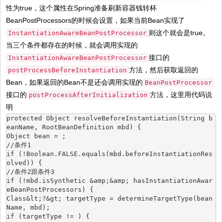
性为true，这个属性在Spring准备刷新容器钱转杯
BeanPostProcessors的时候会设置，如果当前Bean实现了
则这个就会是true。
InstantiationAwareBeanPostProcessor
当三个条件都存在的时候，就会调用实现的
接口的
InstantiationAwareBeanPostProcessor
方法，然后获取返回的
postProcessBeforeInstantiation
Bean，如果返回的Bean不是还会调用实现的
BeanPostProcessor
接口的
方法，这里用代码说
postProcessAfterInitialization
明
protected Object resolveBeforeInstantiation(String b
eanName, RootBeanDefinition mbd) {
Object bean = ;
//条件1
if (!Boolean.FALSE.equals(mbd.beforeInstantiationRes
olved)) {
//条件2跟条件3
if (!mbd.isSynthetic &amp;&amp; hasInstantiationAwar
eBeanPostProcessors) {
Class&lt;?&gt; targetType = determineTargetType(bean
Name, mbd);
if (targetType != ) {