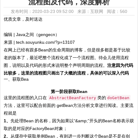
流程图及代码，深度解析
发布时间：2020-03-23 09:52:00 来源：互联网
阅读：560
优质文章，及时送达
编辑 | Java之间（gengecn）
来源 | tech.souyunku
.com
/?p=13107
在网上已经有跟多Bean的生命周期的博客，但是很多都是基于比较
老的版本了，最近吧整个流程化成了一个流程图。待会儿使用流程
图，说明以及代码的形式来说明整个声明周期的流程。
注意因为代码
比较多，这里的流程图只画出了大概的流程，具体的可以深入代码
一、获取Bea
第一阶段获取Bean
这里的流程图的入口在
类的
AbstractBeanFactory
doGetBean
方法，这里可以配合前面的 getBean方法分析文章进行阅读。主要流
程就是
1、
先处理Bean 的名称，因为如果以“&amp;”开头的Bean名称表示获
取的是对应的FactoryBean对象；
2、
从缓存中获取单例Bean，有则进一步判断这个Bean是不是在创