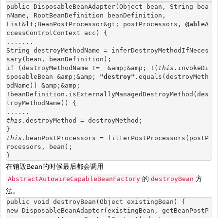
public DisposableBeanAdapter(Object bean, String bea
nName, RootBeanDefinition beanDefinition,
List&lt;BeanPostProcessor&gt; postProcessors, 
@able
A
ccessControlContext acc) {
.......
String destroyMethodName = inferDestroyMethodIfNeces
sary(bean, beanDefinition);
if (destroyMethodName !=  &amp;&amp; !(
this
.invokeDi
sposableBean &amp;&amp; 
"destroy"
.equals(destroyMeth
odName)) &amp;&amp;
!beanDefinition.isExternallyManagedDestroyMethod(des
troyMethodName)) {
......
this
.destroyMethod = destroyMethod;
}
this
.beanPostProcessors = filterPostProcessors(postP
rocessors, bean);
}
在销毁Bean的时候最后都会调用
的
方
AbstractAutowireCapableBeanFactory
destroyBean
法。
public void destroyBean(Object existingBean) {
new DisposableBeanAdapter(existingBean, getBeanPostP