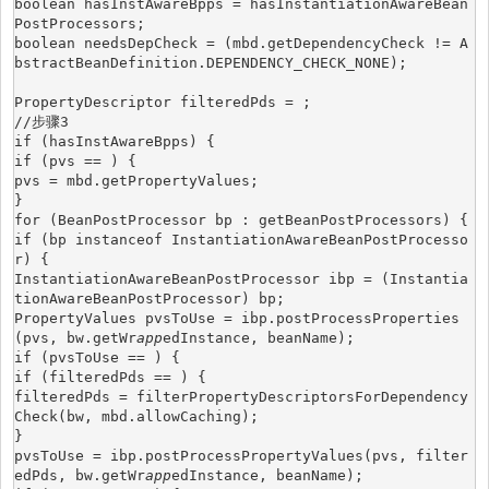
boolean hasInstAwareBpps = hasInstantiationAwareBean
PostProcessors;
boolean needsDepCheck = (mbd.getDependencyCheck != A
bstractBeanDefinition.DEPENDENCY_CHECK_NONE);
PropertyDescriptor filteredPds = ;
//步骤3
if (hasInstAwareBpps) {
if (pvs == ) {
pvs = mbd.getPropertyValues;
}
for (BeanPostProcessor bp : getBeanPostProcessors) {
if (bp instanceof InstantiationAwareBeanPostProcesso
r) {
InstantiationAwareBeanPostProcessor ibp = (Instantia
tionAwareBeanPostProcessor) bp;
PropertyValues pvsToUse = ibp.postProcessProperties
(pvs, bw.getWr
app
edInstance, beanName);
if (pvsToUse == ) {
if (filteredPds == ) {
filteredPds = filterPropertyDescriptorsForDependency
Check(bw, mbd.allowCaching);
}
pvsToUse = ibp.postProcessPropertyValues(pvs, filter
edPds, bw.getWr
app
edInstance, beanName);