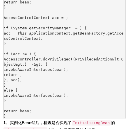
return bean;
}
AccessControlContext acc = ;
if (System.getSecurityManager != ) {
acc = 
this
.
app
licationContext.getBeanFactory.getAcce
ssControlContext;
}
if (acc != ) {
AccessController.doPrivileged((PrivilegedAction&lt;O
bject&gt;)  -&gt; {
invokeAwareInterfaces(bean);
return ;
}, acc);
}
else {
invokeAwareInterfaces(bean);
}
return bean;
}
1、
实例化Bean然后，检查是否实现了
的
InitializingBean