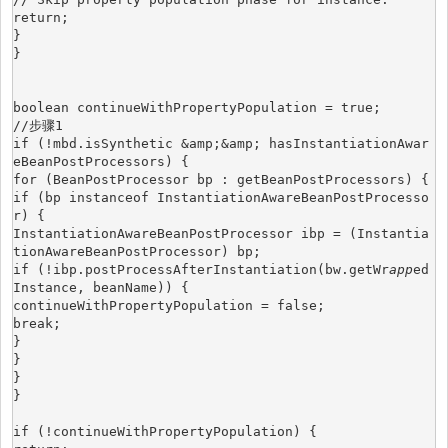
return;
}
}
boolean continueWithPropertyPopulation = true;
//步骤1
if (!mbd.isSynthetic &amp;&amp; hasInstantiationAwar
eBeanPostProcessors) {
for (BeanPostProcessor bp : getBeanPostProcessors) {
if (bp instanceof InstantiationAwareBeanPostProcesso
r) {
InstantiationAwareBeanPostProcessor ibp = (Instantia
tionAwareBeanPostProcessor) bp;
if (!ibp.postProcessAfterInstantiation(bw.getWr
app
ed
Instance, beanName)) {
continueWithPropertyPopulation = false;
break;
}
}
}
}
if (!continueWithPropertyPopulation) {