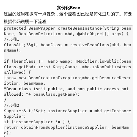
实例化Bean
这里的逻辑稍微有一点复杂，这个流程图已经是简化过后的了。简要
根据代码说明一下流程
protected BeanWr
app
er createBeanInstance(String bean
Name, RootBeanDefinition mbd, 
@able
Object[] args) {
//步骤1
Class&lt;?&gt; beanClass = resolveBeanClass(mbd, bea
nName);
if (beanClass !=  &amp;&amp; !Modifier.isPublic(bean
Class.getModifiers) &amp;&amp; !mbd.isNonPublicAcces
sAllowed) {
throw new BeanCreationException(mbd.getResourceDescr
iption, beanName,
"Bean class isn't public, and non-public access not 
allowed: "
+ beanClass.getName);
}
//步骤2
Supplier&lt;?&gt; instanceSupplier = mbd.getInstance
Supplier;
if (instanceSupplier != ) {
return obtainFromSupplier(instanceSupplier, beanNam
e);