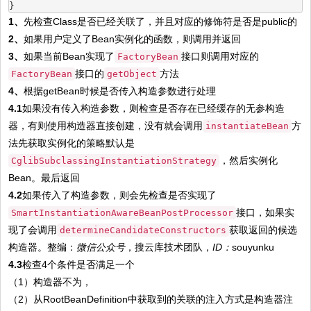
}
1、
先检查Class是否已经关联了，并且对应的修饰符是否是public的
2、
如果用户定义了Bean实例化的函数，则调用并返回
3、
如果当前Bean实现了
接口则调用对应的
FactoryBean
接口的
方法
FactoryBean
getObject
4、
根据getBean时候是否传入构造参数进行处理
4.1
如果没有传入构造参数，则检查是否存在已经缓存的无参构造
器，有则使用构造器直接创建，没有就会调用
方
instantiateBean
法先获取实例化的策略默认是
，然后实例化
CglibSubclassingInstantiationStrategy
Bean。最后返回
4.2
如果传入了构造参数，则会先检查是否实现了
接口，如果实
SmartInstantiationAwareBeanPostProcessor
现了会调用
获取返回的候选
determineCandidateConstructors
构造器。整编：
微信
公众号
，搜云库技术团队，
ID：
souyunku
4.3
检查4个条件是否满足一个
（1）构造器不为，
（2）从RootBeanDefinition中获取到的关联的注入方式是构造器注