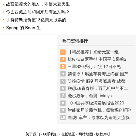
故宫最凉快的地方，即使大夏天里
你去西藏之前和回来后有区别吗？
手持特斯拉价值13亿美元股票的
Spring 的 Bean 生
热门资讯排行
【精品推荐】光绪元宝一组
抗疫扶贫两手抓 中国平安采购2
三星S20系列：2月12日不见
禁售令！燃油车将寿正终寝 国产
防控疫情 服务耳鼻喉患者 成都
联想Z6青春版：百元机中的不二
毫秒必争，领势Linksys
《中国共享经济发展报告2020
智能家居暗藏危机，需警惕窃听陷
途观L车主：原本以为追随大流就
关于我们
-
联系我们
-
老版地图
-
网站地图
-
版权声明