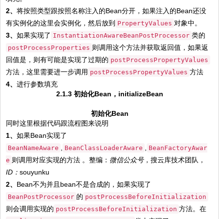
2、
将按照类型跟按照名称注入的Bean分开，如果注入的Bean还没
有实例化的这里会实例化，然后放到
对象中。
PropertyValues
3、
如果实现了
类的
InstantiationAwareBeanPostProcessor
则调用这个方法并获取返回值，如果返
postProcessProperties
回值是，则有可能是实现了过期的
postProcessPropertyValues
方法，这里需要进一步调用
方法
postProcessPropertyValues
4、
进行参数填充
2.1.3 初始化Bean，initializeBean
初始化Bean
同时这里根据代码跟流程图来说明
1、
如果Bean实现了
,
,
BeanNameAware
BeanClassLoaderAware
BeanFactoryAwar
则调用对应实现的方法 。整编：
微信
公众号
，搜云库技术团队，
e
ID：
souyunku
2、
Bean不为并且bean不是合成的，如果实现了
的
BeanPostProcessor
postProcessBeforeInitialization
则会调用实现的
方法。在
postProcessBeforeInitialization