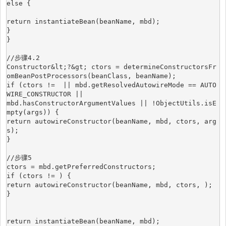
else {
return instantiateBean(beanName, mbd);
}
}
//步骤4.2
Constructor&lt;?&gt; ctors = determineConstructorsFr
omBeanPostProcessors(beanClass, beanName);
if (ctors !=  || mbd.getResolvedAutowireMode == AUTO
WIRE_CONSTRUCTOR ||
mbd.hasConstructorArgumentValues || !ObjectUtils.isE
mpty(args)) {
return autowireConstructor(beanName, mbd, ctors, arg
s);
}
//步骤5
ctors = mbd.getPreferredConstructors;
if (ctors != ) {
return autowireConstructor(beanName, mbd, ctors, );
}
return instantiateBean(beanName, mbd);