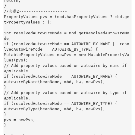
return;
}
//步骤2--------------------
PropertyValues pvs = (mbd.hasPropertyValues ? mbd.ge
tPropertyValues : );
int resolvedAutowireMode = mbd.getResolvedAutowireMo
de;
if (resolvedAutowireMode == AUTOWIRE_BY_NAME || reso
lvedAutowireMode == AUTOWIRE_BY_TYPE) {
MutablePropertyValues newPvs = new MutablePropertyVa
lues(pvs);
// Add property values based on autowire by name if 
app
licable.
if (resolvedAutowireMode == AUTOWIRE_BY_NAME) {
autowireByName(beanName, mbd, bw, newPvs);
}
// Add property values based on autowire by type if 
app
licable.
if (resolvedAutowireMode == AUTOWIRE_BY_TYPE) {
autowireByType(beanName, mbd, bw, newPvs);
}
pvs = newPvs;
}