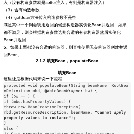
入（没有构造参数就是setter注入，有则是构造器注入）
（3）含有构造参数
（4）getBean方法传入构造参数不是空
满足其中一个则会调用返回的候选构造器实例化Bean并返回，如果
都不满足，则会根据构造参数选则合适的有参构造器然后实例化
Bean并返回
5、
如果上面都没有合适的构造器，则直接使用无参构造器创建并返
回Bean。
2.1.2 填充Bean，populateBean
填充Bean
这里还是根据代码来说一下流程
protected void populateBean(String beanName, RootBea
nDefinition mbd, 
@able
BeanWr
app
er bw) {
if (bw == ) {
if (mbd.hasPropertyValues) {
throw new BeanCreationException(
mbd.getResourceDescription, beanName, 
"Cannot 
app
ly 
property values to instance"
);
}
else {
// Skip property population phase for instance.