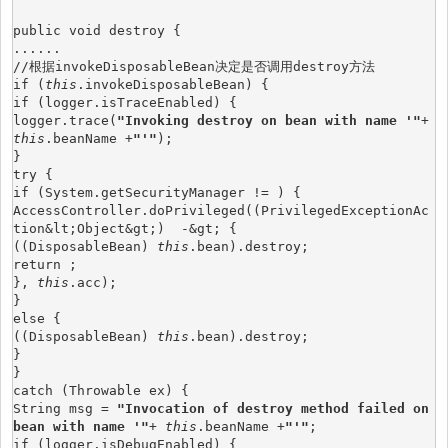
public void destroy {
......
//根据invokeDisposableBean决定是否调用destroy方法
if (
this
.invokeDisposableBean) {
if (logger.isTraceEnabled) {
logger.trace(
"Invoking destroy on bean with name '"
+ 
this
.beanName +
"'"
);
}
try {
if (System.getSecurityManager != ) {
AccessController.doPrivileged((PrivilegedExceptionAc
tion&lt;Object&gt;)  -&gt; {
((DisposableBean) 
this
.bean).destroy;
return ;
}, 
this
.acc);
}
else {
((DisposableBean) 
this
.bean).destroy;
}
}
catch (Throwable ex) {
String msg = 
"Invocation of destroy method failed on 
bean with name '"
+ 
this
.beanName +
"'"
;
if (logger.isDebugEnabled) {