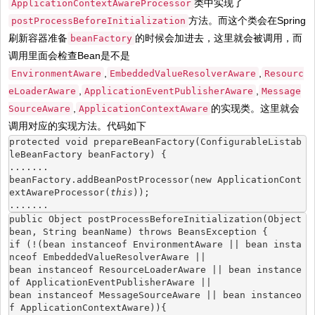
类中实现了
ApplicationContextAwareProcessor
方法。而这个类会在Spring
postProcessBeforeInitialization
刷新容器准备
的时候会加进去，这里就会被调用，而
beanFactory
调用里面会检查Bean是不是
,
,
EnvironmentAware
EmbeddedValueResolverAware
Resourc
,
,
eLoaderAware
ApplicationEventPublisherAware
Message
,
的实现类。这里就会
SourceAware
ApplicationContextAware
调用对应的实现方法。代码如下
protected void prepareBeanFactory(ConfigurableListab
leBeanFactory beanFactory) {
.......
beanFactory.addBeanPostProcessor(new ApplicationCont
extAwareProcessor(
this
));
.......
public Object postProcessBeforeInitialization(Object 
bean, String beanName) throws BeansException {
if (!(bean instanceof EnvironmentAware || bean insta
nceof EmbeddedValueResolverAware ||
bean instanceof ResourceLoaderAware || bean instance
of ApplicationEventPublisherAware ||
bean instanceof MessageSourceAware || bean instanceo
f ApplicationContextAware)){