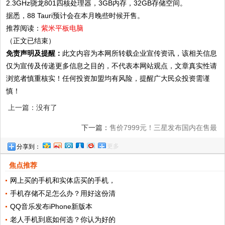
2.3GHz骁龙801四核处理器，3GB内存，32GB存储空间。
据悉，88 Tauri预计会在本月晚些时候开售。
推荐阅读：
紫米平板电脑
（正文已结束）
免责声明及提醒：
此文内容为本网所转载企业宣传资讯，该相关信息
仅为宣传及传递更多信息之目的，不代表本网站观点，文章真实性请
浏览者慎重核实！任何投资加盟均有风险，提醒广大民众投资需谨
慎！
上一篇：没有了
下一篇：
售价7999元！三星发布国内在售最
更多
分享到：
贵5G手机 9月5G手机进入密集开售期
焦点推荐
网上买的手机和实体店买的手机，
手机存储不足怎么办？用好这份清
QQ音乐发布iPhone新版本
老人手机到底如何选？你认为好的