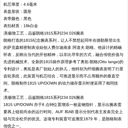
机芯厚度：4.6毫米
表盘形状：圆形
表带颜色：黑色
表扣材质：18k白金
朗格打造的1815纪念腕表系列，让人不禁想起同年在德勒斯登出生
的萨克森精密制表业始创人费尔迪南多.阿道夫.朗格。他设计的精确
怀表，反映出当代的开创精神，以非比寻常的方式，融合传统价值与
先进机械技术。全新的1815操作原理参考了奥拓‧朗格(Otto lange)的
专利设计，奥拓是表厂创始人的孙儿，他特别为纤细腕表发明了行星
齿轮系统，此装置与机芯结合，可推进显示而不占用额外的垂直空
间。朗格制作1815 UP/DOWN 的动力储存显示时便采用了相同技
术。
1815 UP/DOWN 亦于8 点钟位置增添一枚蓝钢指针，显示出腕表需
要再上链前尚余的运行时间。AUF 和AB 显示分别代表主发条完全上
链与完全松开的状况。这项专利装置可追溯至1879 年，是朗格制表
传统之一。