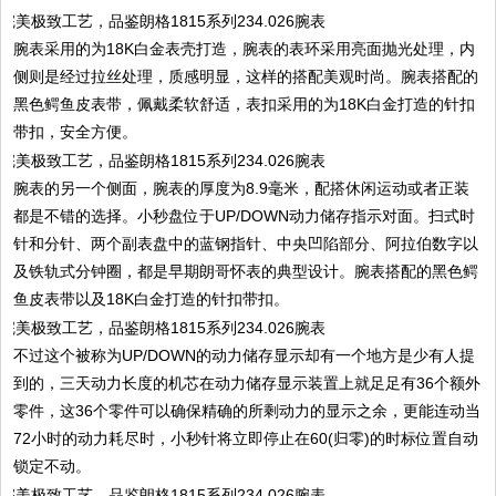
腕表采用的为18K白金表壳打造，腕表的表环采用亮面抛光处理，内
侧则是经过拉丝处理，质感明显，这样的搭配美观时尚。腕表搭配的
黑色鳄鱼皮表带，佩戴柔软舒适，表扣采用的为18K白金打造的针扣
带扣，安全方便。
腕表的另一个侧面，腕表的厚度为8.9毫米，配搭休闲运动或者正装
都是不错的选择。小秒盘位于UP/DOWN动力储存指示对面。扫式时
针和分针、两个副表盘中的蓝钢指针、中央凹陷部分、阿拉伯数字以
及铁轨式分钟圈，都是早期朗哥怀表的典型设计。腕表搭配的黑色鳄
鱼皮表带以及18K白金打造的针扣带扣。
不过这个被称为UP/DOWN的动力储存显示却有一个地方是少有人提
到的，三天动力长度的机芯在动力储存显示装置上就足足有36个额外
零件，这36个零件可以确保精确的所剩动力的显示之余，更能连动当
72小时的动力耗尽时，小秒针将立即停止在60(归零)的时标位置自动
锁定不动。