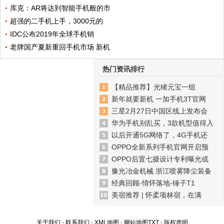
库克：AR将达到智能手机般的市
超强的二手机上手，3000元的
IDC公布2019年全球手机销
老牌国产夏新重回手机市场 新机
热门资讯排行
【精品推荐】光绪元宝一组
新年就要新机 一加手机3T官网
三星2月27日中国区线上发布会
华为手机别乱买，3款机型值得入
以后开通5G网络了，4G手机还
OPPO全新系列手机官网开启预
OPPO后置七摄设计专利曝光或
豫光冶金机械 浙江喷雾降尘装备
经典回顾-情怀落地-锤子T1
美宿推荐 | 怀柔项林宿，在满
关于我们
-
联系我们
-
XML地图
-
网站地图
TXT
-
版权声明