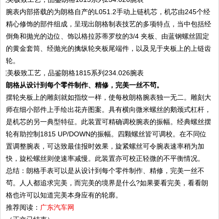
腕表内部搭载的为朗格自产的L051.2手动上链机芯，机芯由245个经
精心修饰的部件组成，呈现出朗格制表技艺的多项特点，当中包括经
倒角和抛光的边位、饰以格拉苏蒂罗纹的3/4 夹板、由蓝钢螺丝固定
的黄金套筒、经抛光的擒纵轮夹板尾端件，以及见于夹板上的上链齿
轮。
朗格从设计到每个零件制作、精修，完美一丝不茍。
摆轮夹板上的雕刻就如指纹一样，使每枚朗格腕表独一无二。雕刻大
师在细小部件上手绘出花卉图案。具有横向微米螺丝的鹅颈式杠杆，
是机芯的另一典型特征。此装置可精确调校腕表的振幅。经典螺丝摆
轮有助控制1815 UP/DOWN的振幅。四颗螺丝皆可调校。在不同位
置调整腕表，可达致最佳报时效果，旋紧螺丝可令腕表速率稍为加
快，旋松螺丝则使速率减慢。此装置亦可校正轻微的不平衡情况。
总结：朗格手表可以是从设计到每个零件制作、精修，完美一丝不
茍。人人都追求完美，而完美的境界是什么?如果要看完美，看看朗
格也许可以知道完美本身应有的轮廓。
推荐阅读：
广东汽车网