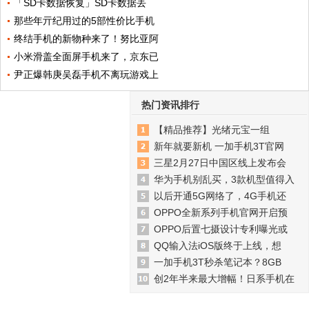
「SD卡数据恢复」SD卡数据丢
那些年亓纪用过的5部性价比手机
终结手机的新物种来了！努比亚阿
小米滑盖全面屏手机来了，京东已
尹正爆韩庚吴磊手机不离玩游戏上
热门资讯排行
【精品推荐】光绪元宝一组
新年就要新机 一加手机3T官网
三星2月27日中国区线上发布会
华为手机别乱买，3款机型值得入
以后开通5G网络了，4G手机还
OPPO全新系列手机官网开启预
OPPO后置七摄设计专利曝光或
QQ输入法iOS版终于上线，想
一加手机3T秒杀笔记本？8GB
创2年半来最大增幅！日系手机在