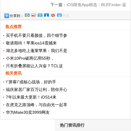
下一篇：
iOS限免App精选：BLEFinder-蓝
更多
分享到：
牙设备寻找助手（￥30→0）
焦点推荐
买手机不要只看颜值，四个细节参
敬请期待！苹果ios14震撼来
湖北多地吃上蓬莱苹果：我们不是
小米10Pro破两亿用55秒，
只有折叠屏能让人兴奋？TCL这
相关资讯
\"屏幕\"成核心战场，好的手
福庆家居厂家百万让利，陪你开心
7年以来最大更新！iOS14来
在虎克之路顶峰，与自由光一起享
华为Mate30卖3999网友
热门资讯排行