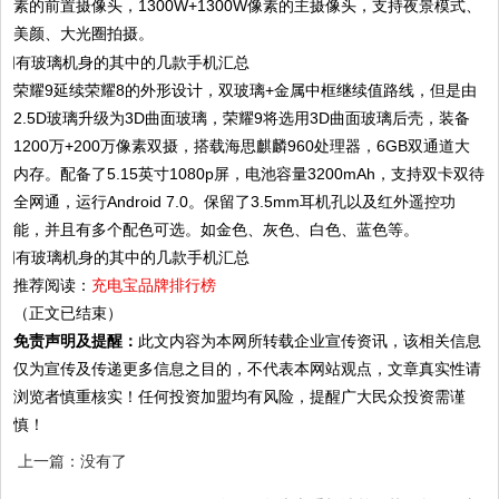
素的前置摄像头，1300W+1300W像素的主摄像头，支持夜景模式、
美颜、大光圈拍摄。
荣耀9延续荣耀8的外形设计，双玻璃+金属中框继续值路线，但是由
2.5D玻璃升级为3D曲面玻璃，荣耀9将选用3D曲面玻璃后壳，装备
1200万+200万像素双摄，搭载海思麒麟960处理器，6GB双通道大
内存。配备了5.15英寸1080p屏，电池容量3200mAh，支持双卡双待
全网通，运行Android 7.0。保留了3.5mm耳机孔以及红外遥控功
能，并且有多个配色可选。如金色、灰色、白色、蓝色等。
推荐阅读：
充电宝品牌排行榜
（正文已结束）
免责声明及提醒：
此文内容为本网所转载企业宣传资讯，该相关信息
仅为宣传及传递更多信息之目的，不代表本网站观点，文章真实性请
浏览者慎重核实！任何投资加盟均有风险，提醒广大民众投资需谨
慎！
上一篇：没有了