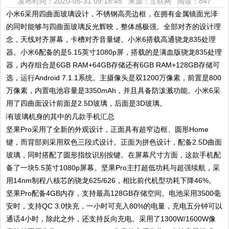
发布时间：2020-05-31 09:18:45 来源：互联网
阅读：847
小米6采用四曲面玻璃设计，不锈钢高亮边框，在拥有金属镜面光泽
的同时能够与四曲面玻璃反光辉映，整体感极强。全部对齐的设计理
念，天线对齐屏幕，卡槽对齐音量键。小米6搭载高通骁龙835处理
器。小米6配备的是5.15英寸1080p屏，搭载的是满血版骁龙835处理
器，内存组合是6GB RAM+64GB存储还有6GB RAM+128GB存储可
选，运行Android 7.1.1系统。主摄像头是双1200万像素，前置是800
万像素，内置电池容量是3350mAh，并且具备防泼溅功能。小米6采
用了四曲面设计前面是2.5D玻璃，后面是3D玻璃。
坚果Pro采用了全新的外观设计，正面具有超窄边框、圆形Home
键，而背部则采用双色三段式设计。正面为拼色设计，配备2.5D曲面
玻璃，同时搭配了圆形指纹识别按键。在屏幕尺寸方面，这款手机配
备了一块5.5英寸1080p屏幕。坚果Pro主打超低功耗与超强续航，采
用14nm制程八核芯的骁龙625/626，相比前代机型功耗下降46%。
坚果Pro配备4GB内存，支持最高128GB存储空间。电池采用3500毫
安时，支持QC 3.0快充，一小时可充入80%的电量，充电五分钟可以
通话4小时，除此之外，还支持反向充电。采用了1300W/1600W像