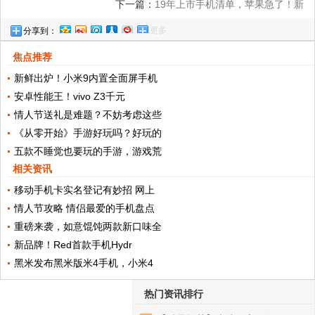
下一篇：
19年上市手机清单，苹果急了！新
更多
分享到：
机迎5G，三星华为蓄势待发！
焦点推荐
新鲜出炉！小米9内置全面屏手机
安卓性能王！vivo Z3千元
情人节送礼是难题？不妨考虑这些
《从零开始》手游好玩吗？好玩的
五款不睡觉也要玩的手游，游戏荒
相关资讯
移动手机卡实名登记有妙招 网上
情人节攻略 情侣最爱的手机盘点
重磅来袭，如意馄饨两款新口味全
新品牌！Red首款手机Hydr
黑米发布黑米版米4手机，小米4
热门资讯排行