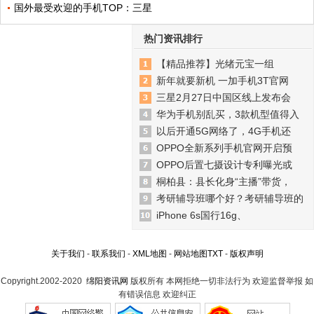
国外最受欢迎的手机TOP：三星
热门资讯排行
【精品推荐】光绪元宝一组
新年就要新机 一加手机3T官网
三星2月27日中国区线上发布会
华为手机别乱买，3款机型值得入
以后开通5G网络了，4G手机还
OPPO全新系列手机官网开启预
OPPO后置七摄设计专利曝光或
桐柏县：县长化身“主播”带货，
考研辅导班哪个好？考研辅导班的
iPhone 6s国行16g、
关于我们
-
联系我们
-
XML地图
-
网站地图
TXT
-
版权声明
Copyright.2002-2020
绵阳资讯网
版权所有 本网拒绝一切非法行为 欢迎监督举报 如
有错误信息 欢迎纠正