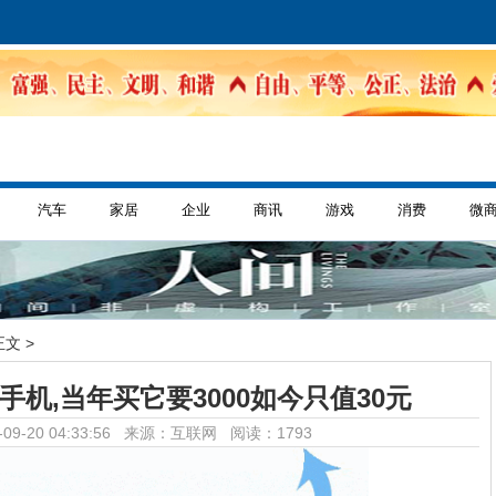
汽车
家居
企业
商讯
游戏
消费
微
正文 >
机,当年买它要3000如今只值30元
09-20 04:33:56 来源：互联网
阅读：1793