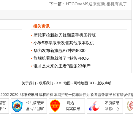
下一篇：
HTCOneM9迎来更新,相机有救了
相关资讯
摩托罗拉新款刀锋翻盖手机国行版
小米5尊享版未发售其他版本以供
华为发布新旗舰P7冲击8000
旗舰机看脸就够了?魅族PRO6
谁才是未来的王者?酷派23年产
关于我们
-
联系我们
-
XML地图
-
网站地图
TXT
-
版权声明
t.2002-2020
绵阳资讯网
版权所有 本网拒绝一切非法行为 欢迎监督举报 如有错误信息