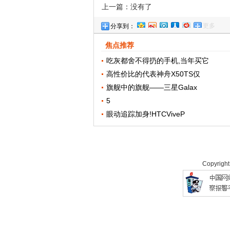
上一篇：没有了
更多
分享到：
焦点推荐
吃灰都舍不得扔的手机,当年买它
高性价比的代表神舟X50TS仅
旗舰中的旗舰——三星Galax
5
眼动追踪加身!HTCViveP
Copyrigh