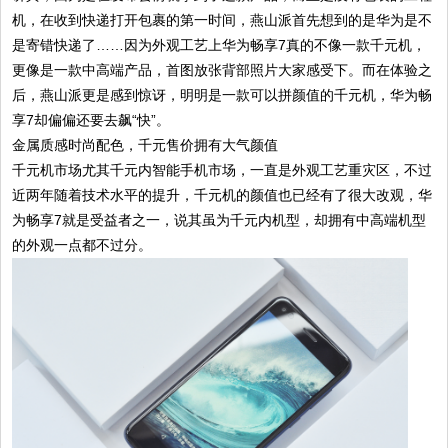
机，在收到快递打开包裹的第一时间，燕山派首先想到的是华为是不
是寄错快递了……因为外观工艺上华为畅享7真的不像一款千元机，
更像是一款中高端产品，首图放张背部照片大家感受下。而在体验之
后，燕山派更是感到惊讶，明明是一款可以拼颜值的千元机，华为畅
享7却偏偏还要去飙“快”。
金属质感时尚配色，千元售价拥有大气颜值
千元机市场尤其千元内智能手机市场，一直是外观工艺重灾区，不过
近两年随着技术水平的提升，千元机的颜值也已经有了很大改观，华
为畅享7就是受益者之一，说其虽为千元内机型，却拥有中高端机型
的外观一点都不过分。