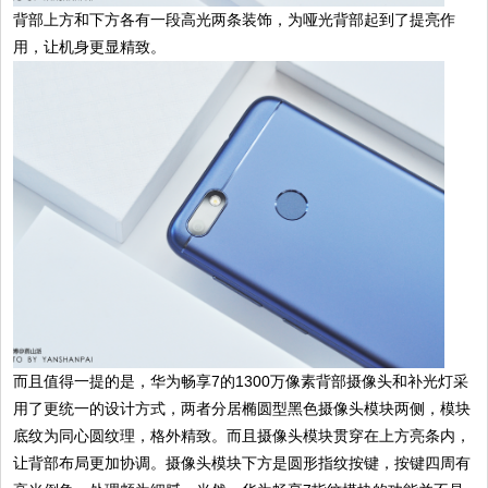
背部上方和下方各有一段高光两条装饰，为哑光背部起到了提亮作
用，让机身更显精致。
而且值得一提的是，华为畅享7的1300万像素背部摄像头和补光灯采
用了更统一的设计方式，两者分居椭圆型黑色摄像头模块两侧，模块
底纹为同心圆纹理，格外精致。而且摄像头模块贯穿在上方亮条内，
让背部布局更加协调。摄像头模块下方是圆形指纹按键，按键四周有