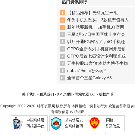
热门资讯排行
【精品推荐】光绪元宝一组
华为手机别乱买，3款机型值得入
新年就要新机 一加手机3T官网
三星2月27日中国区线上发布会
以后开通5G网络了，4G手机还
OPPO全新系列手机官网开启预
OPPO后置七摄设计专利曝光或
五牛控股出席“资本助力博圣生物
nubiaZ9mini怎么玩?
全球首个三星Galaxy A3
关于我们
-
联系我们
-
XML地图
-
网站地图
TXT
-
版权声明
Copyright.2002-2020
绵阳资讯网
版权所有 本网拒绝一切非法行为 欢迎监督举报 如
有错误信息 欢迎纠正