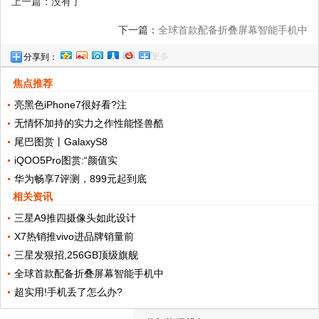
上一篇：没有了
下一篇：
全球首款配备折叠屏幕智能手机中
更多
分享到：
兴AxonM图赏
焦点推荐
亮黑色iPhone7很好看?注
无情怀加持的实力之作性能怪兽酷
尾巴图赏丨GalaxyS8
iQOO5Pro图赏:“颜值实
华为畅享7评测，899元起到底
相关资讯
三星A9推四摄像头如此设计
X7热销推vivo进品牌销量前
三星发狠招,256GB顶级旗舰
全球首款配备折叠屏幕智能手机中
超实用!手机丢了怎么办?