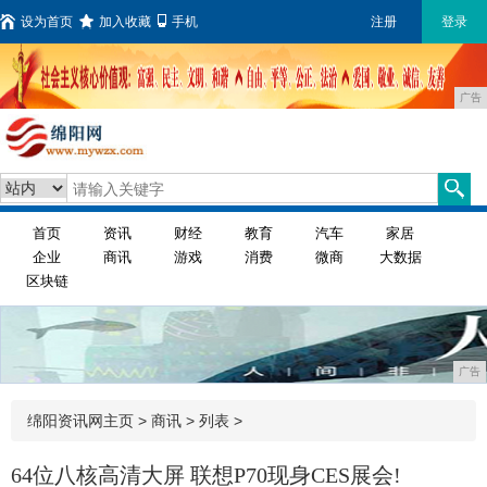
设为首页
加入收藏
手机
注册
登录
广告
首页
资讯
财经
教育
汽车
家居
企业
商讯
游戏
消费
微商
大数据
区块链
广告
绵阳资讯网主页
>
商讯
> 列表 >
64位八核高清大屏 联想P70现身CES展会!