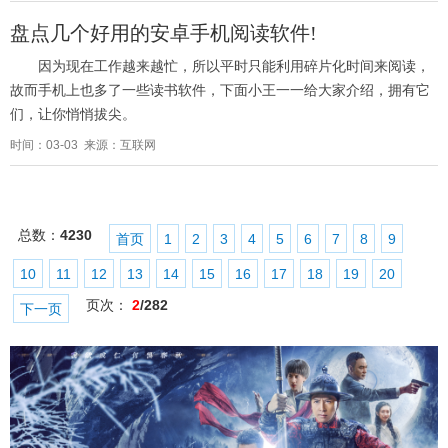
盘点几个好用的安卓手机阅读软件!
因为现在工作越来越忙，所以平时只能利用碎片化时间来阅读，
故而手机上也多了一些读书软件，下面小王一一给大家介绍，拥有它
们，让你悄悄拔尖。
时间：03-03 来源：互联网
总数：
4230
首页
1
2
3
4
5
6
7
8
9
10
11
12
13
14
15
16
17
18
19
20
页次：
2
/282
下一页