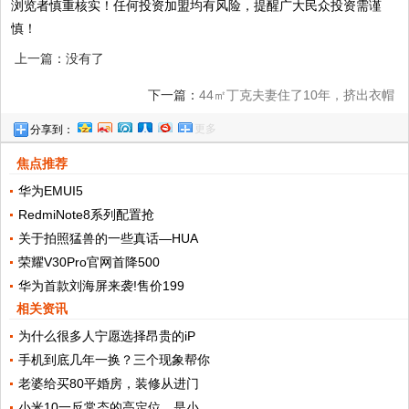
浏览者慎重核实！任何投资加盟均有风险，提醒广大民众投资需谨
慎！
上一篇：没有了
下一篇：
44㎡丁克夫妻住了10年，挤出衣帽
更多
分享到：
间还有书房，小空间五脏俱全
焦点推荐
华为EMUI5
RedmiNote8系列配置抢
关于拍照猛兽的一些真话—HUA
荣耀V30Pro官网首降500
华为首款刘海屏来袭!售价199
相关资讯
为什么很多人宁愿选择昂贵的iP
手机到底几年一换？三个现象帮你
老婆给买80平婚房，装修从进门
小米10一反常态的高定位，是小