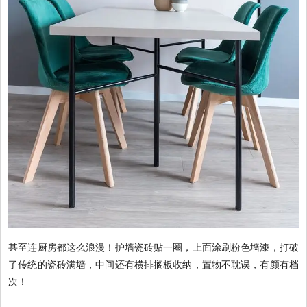
甚至连厨房都这么浪漫！护墙瓷砖贴一圈，上面涂刷粉色墙漆，打破
了传统的瓷砖满墙，中间还有横排搁板收纳，置物不耽误，有颜有档
次！