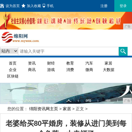
设为首页
加入收藏
手机
注册
登录
广告
首页
资讯
财经
教育
汽车
家居
企业
商讯
游戏
消费
微商
大数据
区块链
广告
您的位置：
绵阳资讯网主页
>
家居
> 正文 >
老婆给买80平婚房，装修从进门美到每