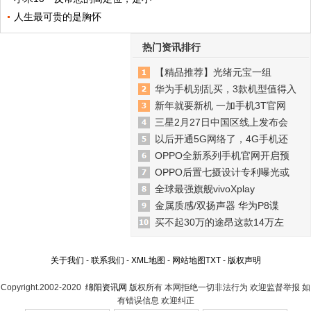
人生最可贵的是胸怀
热门资讯排行
【精品推荐】光绪元宝一组
华为手机别乱买，3款机型值得入
新年就要新机 一加手机3T官网
三星2月27日中国区线上发布会
以后开通5G网络了，4G手机还
OPPO全新系列手机官网开启预
OPPO后置七摄设计专利曝光或
全球最强旗舰vivoXplay
金属质感/双扬声器 华为P8谍
买不起30万的途昂这款14万左
关于我们
-
联系我们
-
XML地图
-
网站地图
TXT
-
版权声明
Copyright.2002-2020
绵阳资讯网
版权所有 本网拒绝一切非法行为 欢迎监督举报 如
有错误信息 欢迎纠正