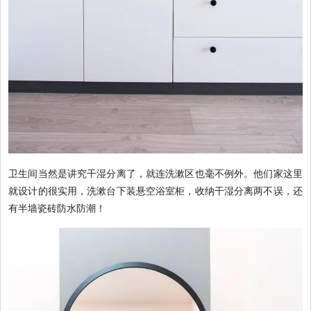
卫生间当然是讲究干湿分离了，就连洗漱区也毫不例外。他们家这里
就设计的很实用，洗漱台下装悬空浴室柜，收纳干湿分离两不误，还
有半墙瓷砖防水防潮！