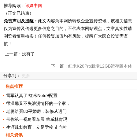
推荐阅读：
讯媒中国
（正文已结束）
免责声明及提醒：
此文内容为本网所转载企业宣传资讯，该相关信息
仅为宣传及传递更多信息之目的，不代表本网站观点，文章真实性请
浏览者慎重核实！任何投资加盟均有风险，提醒广大民众投资需谨
慎！
上一篇：没有了
下一篇：
红米K20Pro新增12GB运存版本体
分享到：
更多
验流畅到飞起
焦点推荐
雷军认真了!红米Note9配置
很温馨又不失浪漫情怀的一个家，
老婆给买80平婚房，装修从进门
带你第一视角看车展 荣威林肯玛
生涯规划教育：立足学校 走向社
相关资讯