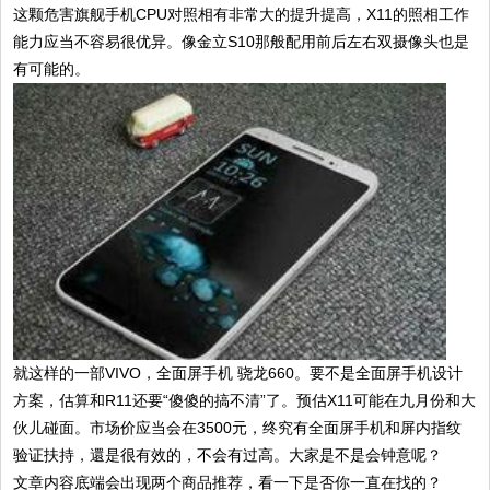
这颗危害旗舰手机CPU对照相有非常大的提升提高，X11的照相工作
能力应当不容易很优异。像金立S10那般配用前后左右双摄像头也是
有可能的。
就这样的一部VIVO，全面屏手机 骁龙660。要不是全面屏手机设计
方案，估算和R11还要“傻傻的搞不清”了。预估X11可能在九月份和大
伙儿碰面。市场价应当会在3500元，终究有全面屏手机和屏内指纹
验证扶持，還是很有效的，不会有过高。大家是不是会钟意呢？
文章内容底端会出现两个商品推荐，看一下是否你一直在找的？