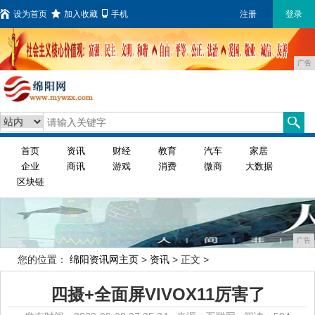
设为首页
加入收藏
手机
注册
登录
广告
首页
资讯
财经
教育
汽车
家居
企业
商讯
游戏
消费
微商
大数据
区块链
广告
您的位置：
绵阳资讯网主页
>
资讯
> 正文 >
四摄+全面屏VIVOX11厉害了