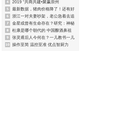
2019 “共商共建•聚赢崇州
最新数据，猪肉价格降了！还有好
浙江一对夫妻吵架，老公急着去追
金星或曾有生命存在？研究：神秘
杜康是哪个朝代的 中国酿酒鼻祖
张灵甫后人今何在？一儿教书一儿
操作至简 温控至准 优点智厨力