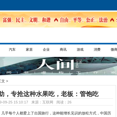
汽车
家居
企业
商讯
游戏
消费
微
正文 >
助，专抢这种水果吃，老板：管饱吃
-09-25 15:10:17 来源：互联网
阅读：26
，几乎每个人都爱上了出国旅行，这种能增长见识的放松方式，中国历