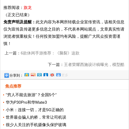
推荐阅读：
旗龙
（正文已结束）
免责声明及提醒：
此文内容为本网所转载企业宣传资讯，该相关信息
仅为宣传及传递更多信息之目的，不代表本网站观点，文章真实性请
浏览者慎重核实！任何投资加盟均有风险，提醒广大民众投资需谨
慎！
上一篇：
6款休闲手游推荐：《脑裂》这款
游戏是好游戏，就是容易让人暴躁
下一篇：
王者荣耀西施设计稿曝光，模型酷
更多
分享到：
似小魔仙，玩家：感觉选了最丑的
焦点推荐
“穷人不能去旅游”？全国5个“
华为P30Pro和华Mate3
小米：连接一切，才是5G正确的
世界最会骗人的桥，常常让司机误
很少人关注的手机摄像头保护玻璃