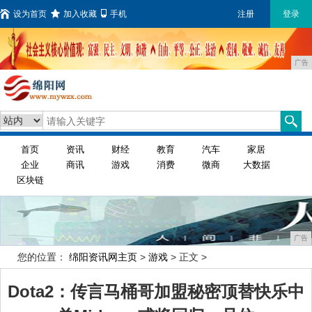
设为首页
加入收藏
手机
注册
登录
广告
首页
资讯
财经
教育
汽车
家居
企业
商讯
游戏
消费
微商
大数据
区块链
广告
您的位置：
绵阳资讯网主页
>
游戏
> 正文 >
Dota2：传言马桶哥加盟秘密顶替快乐中