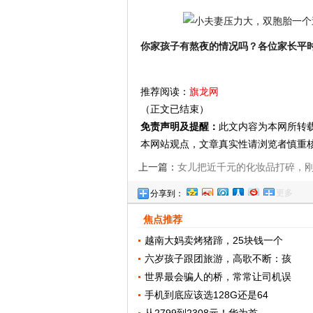
你家孩子有熬夜的情况吗？各位家长平
推荐阅读：
旗龙网
（正文已结束）
免责声明及提醒：
此文内容为本网所转
本网站观点，文章真实性请浏览者慎重
上一篇：
女儿把近千元的化妆品打碎，
更多
分享到：
妈妈揍完，就去找爸爸“告状”了
焦点推荐
越南大妈卖烤猪蹄，25块钱一个
六岁孩子跟团旅游，高歌不断：孩
世界最会骗人的桥，常常让司机误
手机到底应该选128G还是64