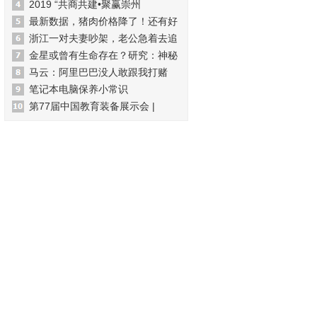
2019 “共商共建•聚赢崇州
最新数据，猪肉价格降了！还有好
浙江一对夫妻吵架，老公急着去追
金星或曾有生命存在？研究：神秘
马云：阿里巴巴没人敢跟我打赌
笔记本电脑保养小常识
第77届中国教育装备展示会 |